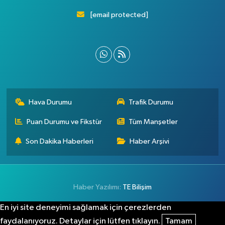
[email protected]
Hava Durumu
Trafik Durumu
Puan Durumu ve Fikstür
Tüm Manşetler
Son Dakika Haberleri
Haber Arşivi
Haber Yazılımı:
TE Bilişim
En iyi site deneyimi sağlamak için çerezlerden
faydalanıyoruz. Detaylar için lütfen tıklayın.
Tamam