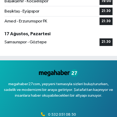
Başakşehir - Kocaelispor
19:00
Beşiktaş - Eyüpspor
21:30
Amed - Erzurumspor FK
21:30
17 Ağustos, Pazartesi
Samsunspor - Göztepe
21:30
megahaber27com, yepyeni temasıyla sizleri buluştururken,
sadelik ve modernizmi bir araya getiriyor. Şatafattan kaçınıyor ve
insanlara haber okuyabilecekleri bir altyapı sunuyor.
0 532 051 08 50