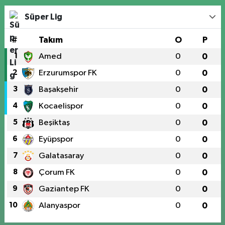
Süper Lig
#
Takım
O
P
1
Amed
0
0
2
Erzurumspor FK
0
0
3
Başakşehir
0
0
4
Kocaelispor
0
0
5
Beşiktaş
0
0
6
Eyüpspor
0
0
7
Galatasaray
0
0
8
Çorum FK
0
0
9
Gaziantep FK
0
0
10
Alanyaspor
0
0