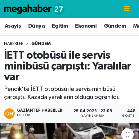
Hava Durumu
Asayiş
Dünya
Eğitim
Ekonomi
Gündem
M
Trafik Durumu
HABERLER
GÜNDEM
İETT otobüsü ile servis
Süper Lig Puan Durumu ve Fikstür
minibüsü çarpıştı: Yaralılar
Tüm Manşetler
var
Son Dakika Haberleri
Pendik’te İETT otobüsü ile servis minibüsü
çarpıştı. Kazada yaralıların olduğu öğrenildi.
Haber Arşivi
GAZIANTEP HABERLERI
25.04.2023 - 23:09
448
EDITÖR
YAYINLANMA
GÖSTERI