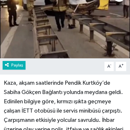
Paylaş
-
+
A
A
Kaza, akşam saatlerinde Pendik Kurtköy’de
Sabiha Gökçen Bağlantı yolunda meydana geldi.
Edinilen bilgiye göre, kırmızı ışıkta geçmeye
çalışan İETT otobüsü ile servis minibüsü çarpıştı.
Çarpışmanın etkisiyle yolcular savruldu. İhbar
üzerine olay yerine polis, itfaiye ve sağlık ekipleri