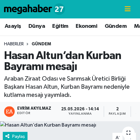
Hava Durumu
Asayiş
Dünya
Eğitim
Ekonomi
Gündem
M
Trafik Durumu
HABERLER
GÜNDEM
Hasan Altun’dan Kurban
Süper Lig Puan Durumu ve Fikstür
Bayramı mesajı
Tüm Manşetler
Araban Ziraat Odası ve Sarımsak Üretici Birliği
Başkanı Hasan Altun, Kurban Bayramı nedeniyle
Son Dakika Haberleri
kutlama mesajı yayımladı.
Haber Arşivi
EVRIM AKYILMAZ
25.05.2026 - 14:14
2
EDITÖR
YAYINLANMA
PAYLAŞIM
G
Paylaş
-
+
A
A