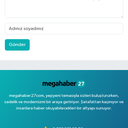
Gönder
megahaber27com, yepyeni temasıyla sizleri buluştururken,
sadelik ve modernizmi bir araya getiriyor. Şatafattan kaçınıyor ve
insanlara haber okuyabilecekleri bir altyapı sunuyor.