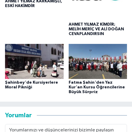
AHMET YILMAZ KARKAMIŞLI,
ESKİ HAKİMDİR
AHMET YILMAZ KİMDİR;
MELİH MERİÇ VE ALİ DOĞAN
CEVAPLANDIRSIN
Şahinbey'de Kursiyerlere
Fatma Şahin'den Yaz
Moral Pikniği
Kur'an Kursu Öğrencilerine
Büyük Sürpriz
Yorumlar