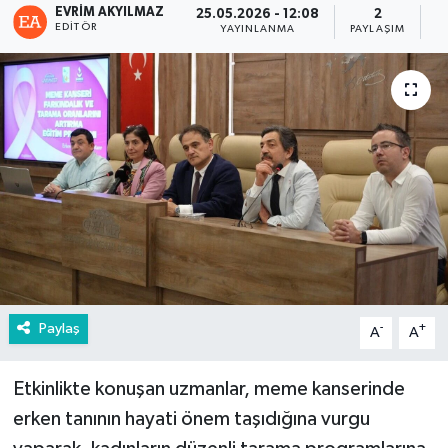
EVRIM AKYILMAZ
25.05.2026 - 12:08
2
EDITÖR
YAYINLANMA
PAYLAŞIM
G
Paylaş
-
+
A
A
Etkinlikte konuşan uzmanlar, meme kanserinde
erken tanının hayati önem taşıdığına vurgu