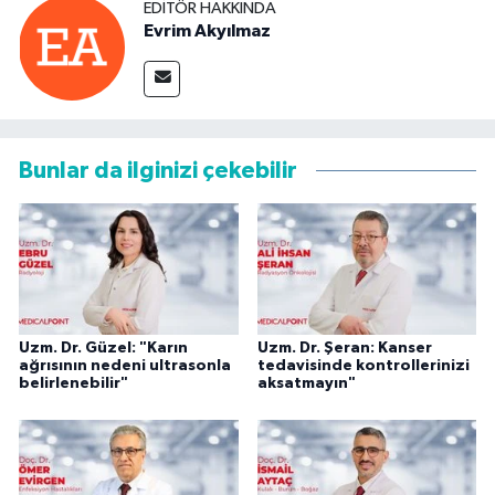
EDITÖR HAKKINDA
Evrim Akyılmaz
Bunlar da ilginizi çekebilir
Uzm. Dr. Güzel: "Karın
Uzm. Dr. Şeran: Kanser
ağrısının nedeni ultrasonla
tedavisinde kontrollerinizi
belirlenebilir"
aksatmayın"