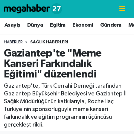
Hava Durumu
Asayiş
Dünya
Eğitim
Ekonomi
Gündem
M
Trafik Durumu
HABERLER
SAĞLIK HABERLERI
Gaziantep'te "Meme
Süper Lig Puan Durumu ve Fikstür
Kanseri Farkındalık
Tüm Manşetler
Eğitimi" düzenlendi
Son Dakika Haberleri
Gaziantep'te, Türk Cerrahi Derneği tarafından
Gaziantep Büyükşehir Belediyesi ve Gaziantep İl
Haber Arşivi
Sağlık Müdürlüğünün katkılarıyla, Roche İlaç
Türkiye'nin sponsorluğuyla meme kanseri
farkındalık ve eğitim programının üçüncüsü
gerçekleştirildi.