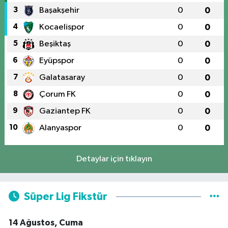
3
Başakşehir
0
0
4
Kocaelispor
0
0
5
Beşiktaş
0
0
6
Eyüpspor
0
0
7
Galatasaray
0
0
8
Çorum FK
0
0
9
Gaziantep FK
0
0
10
Alanyaspor
0
0
Detaylar için tıklayın
Süper Lig Fikstür
14 Ağustos, Cuma