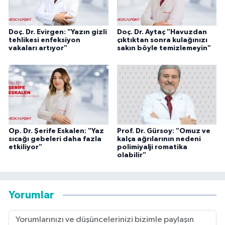
Doç. Dr. Evirgen: "Yazın gizli
Doç. Dr. Aytaç "Havuzdan
tehlikesi enfeksiyon
çıktıktan sonra kulağınızı
vakaları artıyor"
sakın böyle temizlemeyin"
Op. Dr. Şerife Eskalen: "Yaz
Prof. Dr. Gürsoy: "Omuz ve
sıcağı gebeleri daha fazla
kalça ağrılarının nedeni
etkiliyor"
polimiyalji romatika
olabilir"
Yorumlar