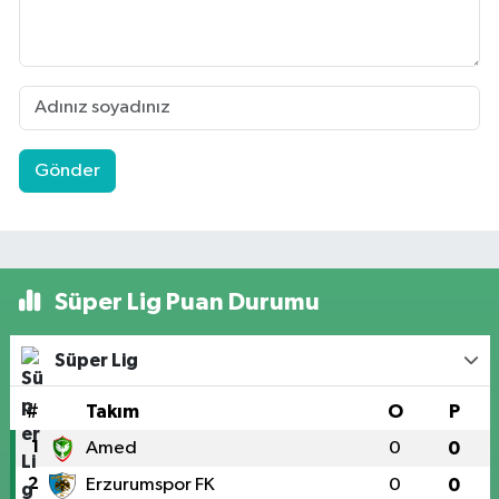
Gönder
Süper Lig Puan Durumu
Süper Lig
#
Takım
O
P
1
Amed
0
0
2
Erzurumspor FK
0
0