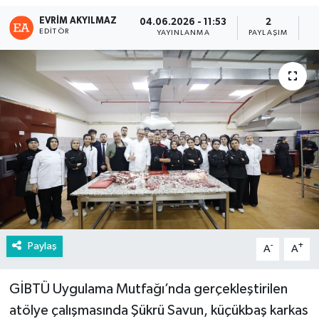
EVRIM AKYILMAZ
04.06.2026 - 11:53
2
EDITÖR
YAYINLANMA
PAYLAŞIM
G
Paylaş
-
+
A
A
GİBTÜ Uygulama Mutfağı’nda gerçekleştirilen
atölye çalışmasında Şükrü Savun, küçükbaş karkas