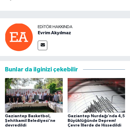
EDITÖR HAKKINDA
Evrim Akyılmaz
Bunlar da ilginizi çekebilir
Gaziantep Basketbol,
Gaziantep Nurdağı’nda 4,5
Şehitkamil Belediyesi'ne
Büyüklüğünde Deprem!
devredildi
Çevre İllerde de Hissedildi