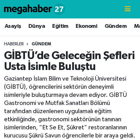
Hava Durumu
Asayiş
Dünya
Eğitim
Ekonomi
Gündem
M
Trafik Durumu
HABERLER
GÜNDEM
GİBTÜ’de Geleceğin Şefleri
Süper Lig Puan Durumu ve Fikstür
Usta İsimle Buluştu
Tüm Manşetler
Gaziantep İslam Bilim ve Teknoloji Üniversitesi
(GİBTÜ), öğrencilerini sektörün deneyimli
Son Dakika Haberleri
isimleriyle buluşturmaya devam ediyor. GİBTÜ
Gastronomi ve Mutfak Sanatları Bölümü
Haber Arşivi
tarafından düzenlenen uygulamalı eğitim
etkinliğinde, gastronomi sektörünün tanınan
isimlerinden, “Et Se Et, Şükret” restoranlarının
kurucusu Şükrü Savun öğrencilerle bir araya geldi.