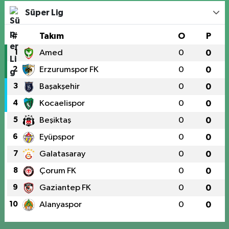
Süper Lig
#
Takım
O
P
1
Amed
0
0
2
Erzurumspor FK
0
0
3
Başakşehir
0
0
4
Kocaelispor
0
0
5
Beşiktaş
0
0
6
Eyüpspor
0
0
7
Galatasaray
0
0
8
Çorum FK
0
0
9
Gaziantep FK
0
0
10
Alanyaspor
0
0