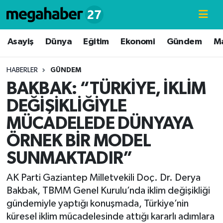
Hava Durumu
Asayiş
Dünya
Eğitim
Ekonomi
Gündem
M
Trafik Durumu
HABERLER
GÜNDEM
BAKBAK: “TÜRKİYE, İKLİM
Süper Lig Puan Durumu ve Fikstür
DEĞİŞİKLİĞİYLE
Tüm Manşetler
MÜCADELEDE DÜNYAYA
ÖRNEK BİR MODEL
Son Dakika Haberleri
SUNMAKTADIR”
Haber Arşivi
AK Parti Gaziantep Milletvekili Doç. Dr. Derya
Bakbak, TBMM Genel Kurulu’nda iklim değişikliği
gündemiyle yaptığı konuşmada, Türkiye’nin
küresel iklim mücadelesinde attığı kararlı adımlara