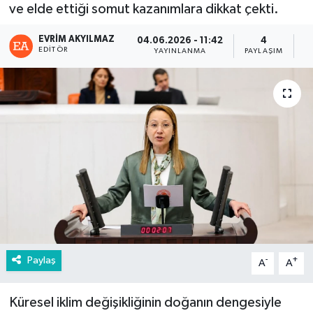
ve elde ettiği somut kazanımlara dikkat çekti.
EVRIM AKYILMAZ
04.06.2026 - 11:42
4
EDITÖR
YAYINLANMA
PAYLAŞIM
G
Paylaş
-
+
A
A
Küresel iklim değişikliğinin doğanın dengesiyle