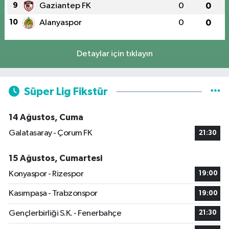
9
Gaziantep FK
0
0
10
Alanyaspor
0
0
Detaylar için tıklayın
Süper Lig Fikstür
14 Ağustos, Cuma
Galatasaray - Çorum FK
21:30
15 Ağustos, Cumartesi
Konyaspor - Rizespor
19:00
Kasımpaşa - Trabzonspor
19:00
Gençlerbirliği S.K. - Fenerbahçe
21:30