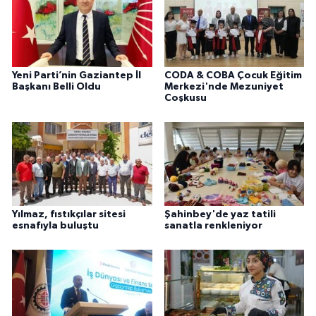
Yeni Parti’nin Gaziantep İl
CODA & COBA Çocuk Eğitim
Başkanı Belli Oldu
Merkezi'nde Mezuniyet
Coşkusu
Yılmaz, fıstıkçılar sitesi
Şahinbey'de yaz tatili
esnafıyla buluştu
sanatla renkleniyor