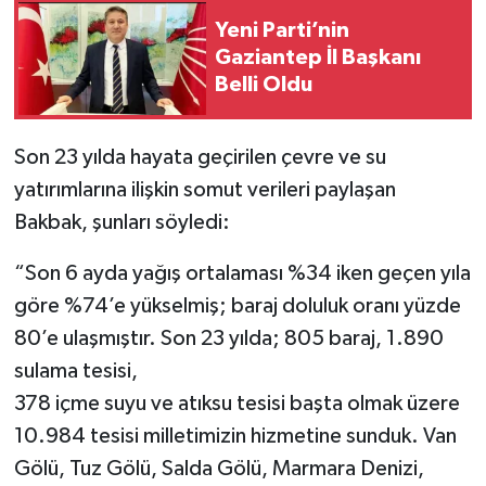
Yeni Parti’nin
Gaziantep İl Başkanı
Belli Oldu
Son 23 yılda hayata geçirilen çevre ve su
yatırımlarına ilişkin somut verileri paylaşan
Bakbak, şunları söyledi:
“Son 6 ayda yağış ortalaması %34 iken geçen yıla
göre %74’e yükselmiş; baraj doluluk oranı yüzde
80’e ulaşmıştır. Son 23 yılda; 805 baraj, 1.890
sulama tesisi,
378 içme suyu ve atıksu tesisi başta olmak üzere
10.984 tesisi milletimizin hizmetine sunduk. Van
Gölü, Tuz Gölü, Salda Gölü, Marmara Denizi,