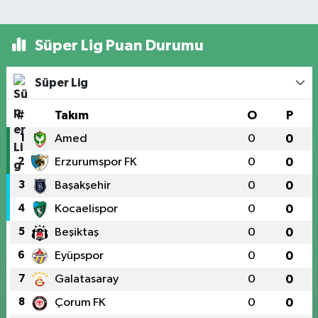
Süper Lig Puan Durumu
Süper Lig
#
Takım
O
P
1
Amed
0
0
2
Erzurumspor FK
0
0
3
Başakşehir
0
0
4
Kocaelispor
0
0
5
Beşiktaş
0
0
6
Eyüpspor
0
0
7
Galatasaray
0
0
8
Çorum FK
0
0