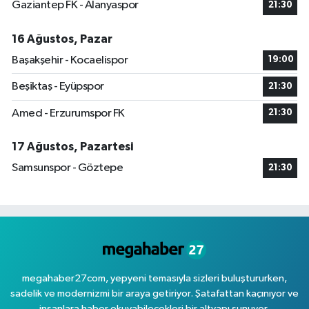
Gaziantep FK - Alanyaspor
21:30
16 Ağustos, Pazar
Başakşehir - Kocaelispor
19:00
Beşiktaş - Eyüpspor
21:30
Amed - Erzurumspor FK
21:30
17 Ağustos, Pazartesi
Samsunspor - Göztepe
21:30
megahaber27com, yepyeni temasıyla sizleri buluştururken,
sadelik ve modernizmi bir araya getiriyor. Şatafattan kaçınıyor ve
insanlara haber okuyabilecekleri bir altyapı sunuyor.