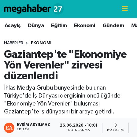
Hava Durumu
Asayiş
Dünya
Eğitim
Ekonomi
Gündem
M
Trafik Durumu
HABERLER
EKONOMI
Gaziantep'te "Ekonomiye
Süper Lig Puan Durumu ve Fikstür
Yön Verenler" zirvesi
Tüm Manşetler
düzenlendi
Son Dakika Haberleri
İhlas Medya Grubu bünyesinde bulunan
Türkiye'de İş Dünyası dergisinin öncülüğünde
Haber Arşivi
"Ekonomiye Yön Verenler" buluşması
Gaziantep'te iş dünyasını bir araya getirdi.
EVRIM AKYILMAZ
26.06.2026 - 10:01
3
EDITÖR
YAYINLANMA
PAYLAŞIM
G