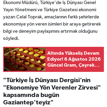
Ekonomi Müdürü, Türkiye'de İş Dünyası Genel
Yayın Yönetmeni ve Türkiye Gazetesi ekonomi
yazarı Celal Toprak, amaçlarının farklı şehirlerde
ekonomiye yön veren isimleri bir araya getirerek
bilgi ve deneyim paylaşımını artırmak olduğunu
söyledi.
Altında Yükseliş Devam
Ediyor! 6 Ağustos 2026
Güncel Gram, Çeyrek
ve Yarım Altın Fiyatları
"Türkiye İş Dünyası Dergisi'nin
"Ekonomiye Yön Verenler Zirvesi"
kapsamında bugün
Gaziantep'teyiz"