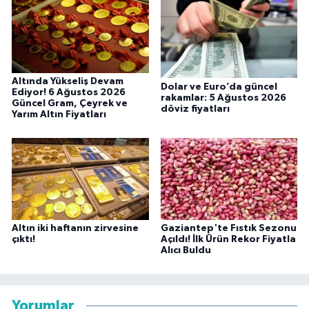
Altında Yükseliş Devam
Dolar ve Euro’da güncel
Ediyor! 6 Ağustos 2026
rakamlar: 5 Ağustos 2026
Güncel Gram, Çeyrek ve
döviz fiyatları
Yarım Altın Fiyatları
Altın iki haftanın zirvesine
Gaziantep'te Fıstık Sezonu
çıktı!
Açıldı! İlk Ürün Rekor Fiyatla
Alıcı Buldu
Yorumlar