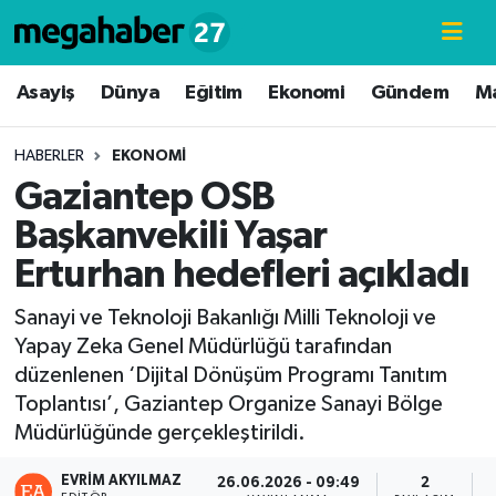
Hava Durumu
Asayiş
Dünya
Eğitim
Ekonomi
Gündem
M
Trafik Durumu
HABERLER
EKONOMI
Gaziantep OSB
Süper Lig Puan Durumu ve Fikstür
Başkanvekili Yaşar
Tüm Manşetler
Erturhan hedefleri açıkladı
Son Dakika Haberleri
Sanayi ve Teknoloji Bakanlığı Milli Teknoloji ve
Yapay Zeka Genel Müdürlüğü tarafından
Haber Arşivi
düzenlenen ‘Dijital Dönüşüm Programı Tanıtım
Toplantısı’, Gaziantep Organize Sanayi Bölge
Müdürlüğünde gerçekleştirildi.
EVRIM AKYILMAZ
26.06.2026 - 09:49
2