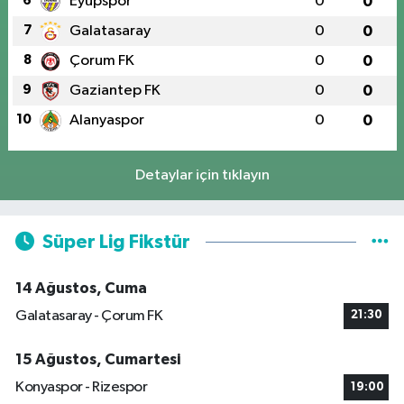
6
Eyüpspor
0
0
7
Galatasaray
0
0
8
Çorum FK
0
0
9
Gaziantep FK
0
0
10
Alanyaspor
0
0
Detaylar için tıklayın
Süper Lig Fikstür
14 Ağustos, Cuma
Galatasaray - Çorum FK
21:30
15 Ağustos, Cumartesi
Konyaspor - Rizespor
19:00