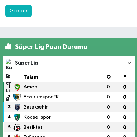
Gönder
Süper Lig Puan Durumu
Süper Lig
#
Takım
O
P
1
Amed
0
0
2
Erzurumspor FK
0
0
3
Başakşehir
0
0
4
Kocaelispor
0
0
5
Beşiktaş
0
0