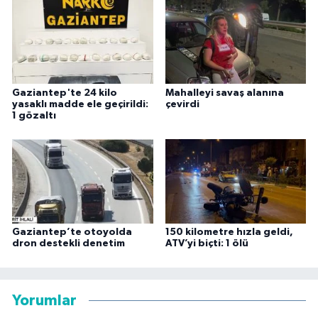
Gaziantep'te 24 kilo
Mahalleyi savaş alanına
yasaklı madde ele geçirildi:
çevirdi
1 gözaltı
Gaziantep’te otoyolda
150 kilometre hızla geldi,
dron destekli denetim
ATV’yi biçti: 1 ölü
Yorumlar