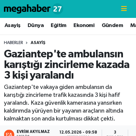
Hava Durumu
Asayiş
Dünya
Eğitim
Ekonomi
Gündem
M
Trafik Durumu
HABERLER
ASAYIŞ
Gaziantep'te ambulansın
Süper Lig Puan Durumu ve Fikstür
karıştığı zincirleme kazada
Tüm Manşetler
3 kişi yaralandı
Son Dakika Haberleri
Gaziantep'te vakaya giden ambulansın da
karıştığı zincirleme trafik kazasında 3 kişi hafif
Haber Arşivi
yaralandı. Kaza güvenlik kamerasına yansırken
kaldırımda yürüyen bir yayanın araçların altında
kalmaktan son anda kurtulması dikkat çekti.
EVRIM AKYILMAZ
12.05.2026 - 09:58
3