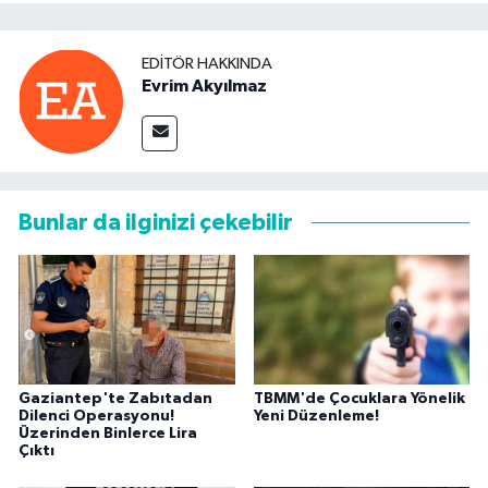
EDITÖR HAKKINDA
Evrim Akyılmaz
Bunlar da ilginizi çekebilir
Gaziantep'te Zabıtadan
TBMM'de Çocuklara Yönelik
Dilenci Operasyonu!
Yeni Düzenleme!
Üzerinden Binlerce Lira
Çıktı