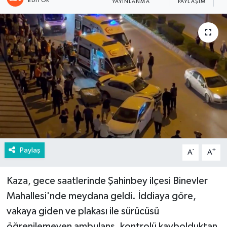
EDITÖR
YAYINLANMA
PAYLAŞIM
G
Paylaş
-
+
A
A
Kaza, gece saatlerinde Şahinbey ilçesi Binevler
Mahallesi'nde meydana geldi. İddiaya göre,
vakaya giden ve plakası ile sürücüsü
öğrenilemeyen ambulans, kontrolü kaybolduktan