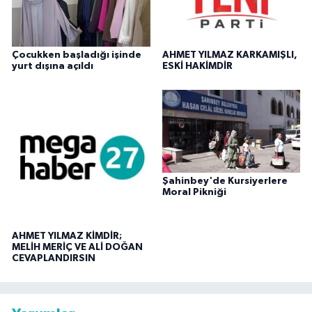
Çocukken başladığı işinde
AHMET YILMAZ KARKAMIŞLI,
yurt dışına açıldı
ESKİ HAKİMDİR
Şahinbey'de Kursiyerlere
Moral Pikniği
AHMET YILMAZ KİMDİR;
MELİH MERİÇ VE ALİ DOĞAN
CEVAPLANDIRSIN