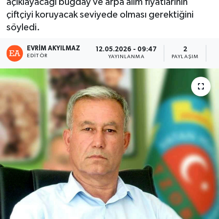
açıklayacağı buğday ve arpa alım fiyatlarının
çiftçiyi koruyacak seviyede olması gerektiğini
söyledi.
EVRIM AKYILMAZ
12.05.2026 - 09:47
2
EDITÖR
YAYINLANMA
PAYLAŞIM
G