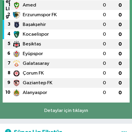
1
Amed
0
0
2
Erzurumspor FK
0
0
3
Başakşehir
0
0
4
Kocaelispor
0
0
5
Beşiktaş
0
0
6
Eyüpspor
0
0
7
Galatasaray
0
0
8
Çorum FK
0
0
9
Gaziantep FK
0
0
10
Alanyaspor
0
0
Detaylar için tıklayın