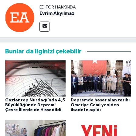
EDITÖR HAKKINDA
Evrim Akyılmaz
Bunlar da ilginizi çekebilir
Gaziantep Nurdağı’nda 4,5
Depremde hasar alan tarihi
Büyüklüğünde Deprem!
Ömeriye Cami yeniden
Çevre İllerde de Hissedildi
ibadete açıldı