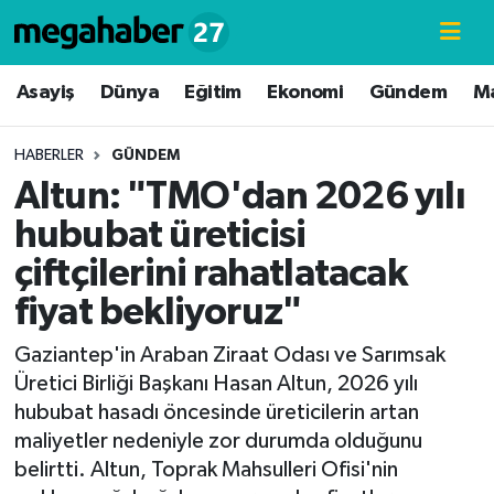
Hava Durumu
Asayiş
Dünya
Eğitim
Ekonomi
Gündem
M
Trafik Durumu
HABERLER
GÜNDEM
Altun: "TMO'dan 2026 yılı
Süper Lig Puan Durumu ve Fikstür
hububat üreticisi
Tüm Manşetler
çiftçilerini rahatlatacak
fiyat bekliyoruz"
Son Dakika Haberleri
Gaziantep'in Araban Ziraat Odası ve Sarımsak
Haber Arşivi
Üretici Birliği Başkanı Hasan Altun, 2026 yılı
hububat hasadı öncesinde üreticilerin artan
maliyetler nedeniyle zor durumda olduğunu
belirtti. Altun, Toprak Mahsulleri Ofisi'nin