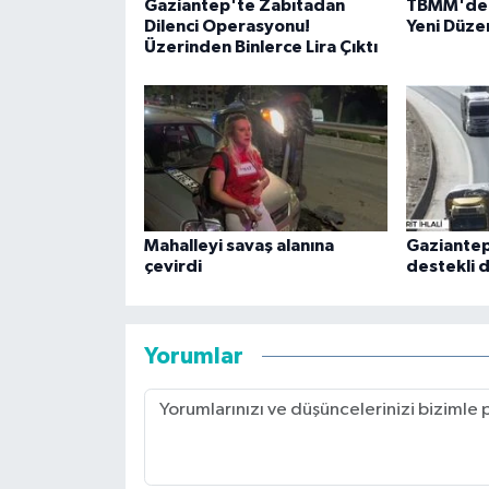
Gaziantep'te Zabıtadan
TBMM'de Ç
Dilenci Operasyonu!
Yeni Düze
Üzerinden Binlerce Lira Çıktı
Mahalleyi savaş alanına
Gaziantep
çevirdi
destekli 
Yorumlar