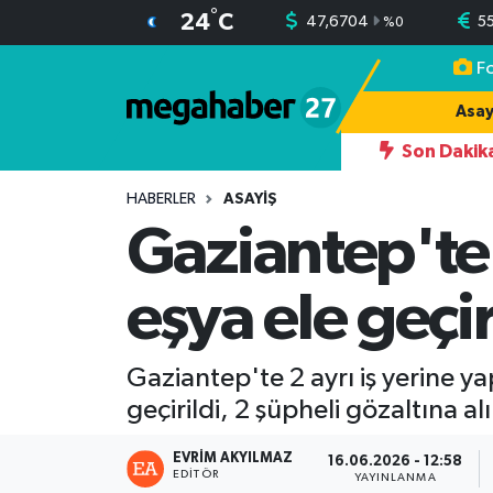
°
24
C
47,6704
5
%
0
F
Hava Durumu
Asay
Trafik Durumu
Son Dakik
RINDAN YAZDIĞI 242 OYDAN 174 OYLA İLÇE BAŞKANI OLUYOR
Süper Lig Puan Durumu ve Fikstür
HABERLER
ASAYIŞ
Gaziantep'te
Tüm Manşetler
eşya ele geçir
Son Dakika Haberleri
Haber Arşivi
Gaziantep'te 2 ayrı iş yerine 
geçirildi, 2 şüpheli gözaltına al
EVRIM AKYILMAZ
16.06.2026 - 12:58
EDITÖR
YAYINLANMA