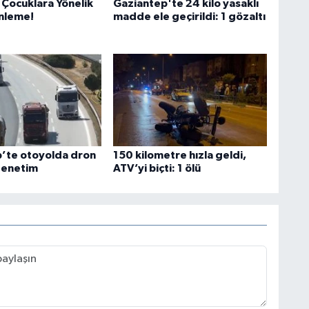
ocuklara Yönelik
Gaziantep'te 24 kilo yasaklı
nleme!
madde ele geçirildi: 1 gözaltı
’te otoyolda dron
150 kilometre hızla geldi,
denetim
ATV’yi biçti: 1 ölü