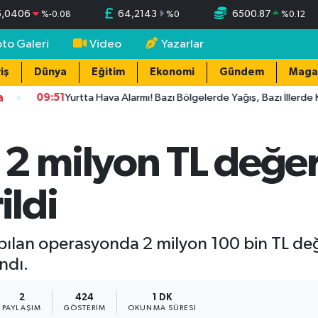
5,0406
64,2143
6500.87
%
-0.08
%
0
%
0.12
oto Galeri
Video
Yazarlar
iş
Dünya
Eğitim
Ekonomi
Gündem
Maga
a
09:51
Yurtta Hava Alarmı! Bazı Bölgelerde Yağış, Bazı İllerde Kavuru
 2 milyon TL değe
ildi
yapılan operasyonda 2 milyon 100 bin TL d
ındı.
2
424
1 DK
PAYLAŞIM
GÖSTERIM
OKUNMA SÜRESI