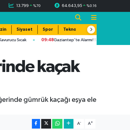
13.799
64.643,95
%
70
%
0.16
zin
Siyaset
Spor
Teknoloji
cu Sıcak
09:48
Gaziantep'te Alarmı! Sıcaklık 39 Dereceye Ula
rinde kaçak
eğerinde gümrük kaçağı eşya ele
-
+
A
A