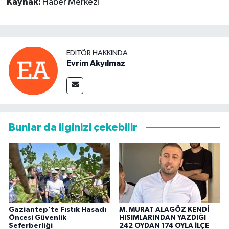
Kaynak:
Haber Merkezi
EDITÖR HAKKINDA
Evrim Akyılmaz
Bunlar da ilginizi çekebilir
Gaziantep'te Fıstık Hasadı
M. MURAT ALAGÖZ KENDİ
Öncesi Güvenlik
HISIMLARINDAN YAZDIĞI
Seferberliği
242 OYDAN 174 OYLA İLÇE