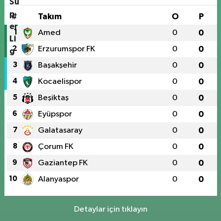
#
Takım
O
P
1
Amed
0
0
2
Erzurumspor FK
0
0
3
Başakşehir
0
0
4
Kocaelispor
0
0
5
Beşiktaş
0
0
6
Eyüpspor
0
0
7
Galatasaray
0
0
8
Çorum FK
0
0
9
Gaziantep FK
0
0
10
Alanyaspor
0
0
Detaylar için tıklayın