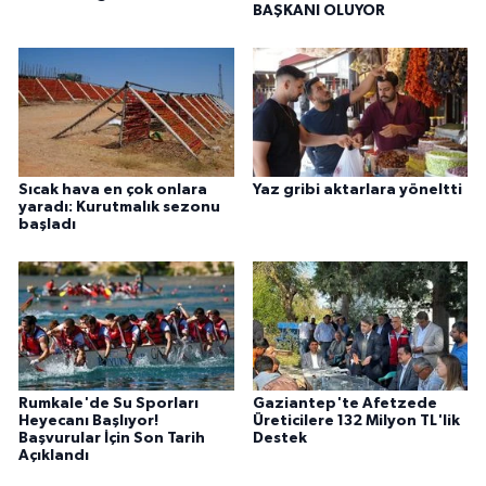
BAŞKANI OLUYOR
Sıcak hava en çok onlara
Yaz gribi aktarlara yöneltti
yaradı: Kurutmalık sezonu
başladı
Rumkale'de Su Sporları
Gaziantep'te Afetzede
Heyecanı Başlıyor!
Üreticilere 132 Milyon TL'lik
Başvurular İçin Son Tarih
Destek
Açıklandı