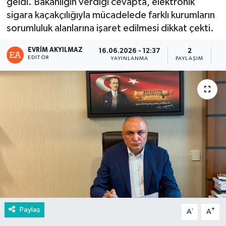
geldi. Bakanlığın verdiği cevapta, elektronik
sigara kaçakçılığıyla mücadelede farklı kurumların
sorumluluk alanlarına işaret edilmesi dikkat çekti.
EVRIM AKYILMAZ
16.06.2026 - 12:37
2
EDITÖR
YAYINLANMA
PAYLAŞIM
G
Paylaş
-
+
A
A