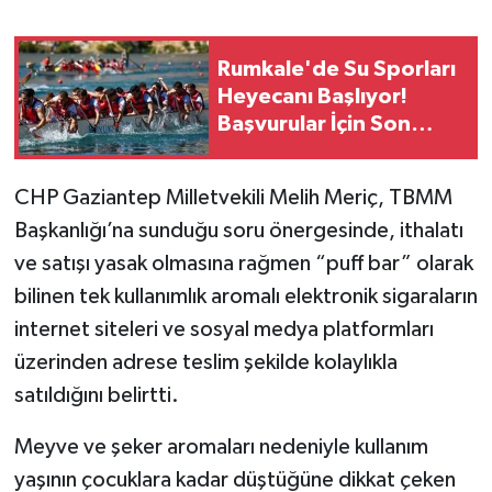
Rumkale'de Su Sporları
Heyecanı Başlıyor!
Başvurular İçin Son
Tarih Açıklandı
CHP Gaziantep Milletvekili Melih Meriç, TBMM
Başkanlığı’na sunduğu soru önergesinde, ithalatı
ve satışı yasak olmasına rağmen “puff bar” olarak
bilinen tek kullanımlık aromalı elektronik sigaraların
internet siteleri ve sosyal medya platformları
üzerinden adrese teslim şekilde kolaylıkla
satıldığını belirtti.
Meyve ve şeker aromaları nedeniyle kullanım
yaşının çocuklara kadar düştüğüne dikkat çeken