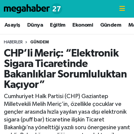
Hava Durumu
Asayiş
Dünya
Eğitim
Ekonomi
Gündem
M
Trafik Durumu
HABERLER
GÜNDEM
CHP’li Meriç: “Elektronik
Süper Lig Puan Durumu ve Fikstür
Sigara Ticaretinde
Tüm Manşetler
Bakanlıklar Sorumluluktan
Kaçıyor”
Son Dakika Haberleri
Cumhuriyet Halk Partisi (CHP) Gaziantep
Haber Arşivi
Milletvekili Melih Meriç’in, özellikle çocuklar ve
gençler arasında hızla yayılan yasa dışı elektronik
sigara (puff bar) ticaretine ilişkin Ticaret
Bakanlığı’na yönelttiği yazılı soru önergesine yanıt