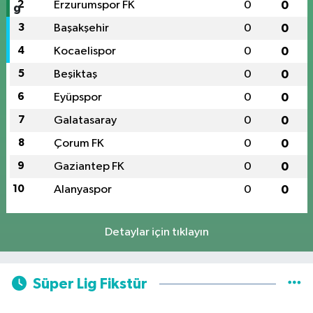
2
Erzurumspor FK
0
0
3
Başakşehir
0
0
4
Kocaelispor
0
0
5
Beşiktaş
0
0
6
Eyüpspor
0
0
7
Galatasaray
0
0
8
Çorum FK
0
0
9
Gaziantep FK
0
0
10
Alanyaspor
0
0
Detaylar için tıklayın
Süper Lig Fikstür