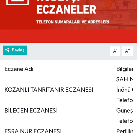
Paylaş
-
+
A
A
Eczane Adı
Bilgiler
ŞAHİNB
KOZANLI TANRITANIR ECZANESI
İnönü C
Telefon
BİLECEN ECZANESİ
Güneş M
Telefo
ESRA NUR ECZANESİ
Perilik