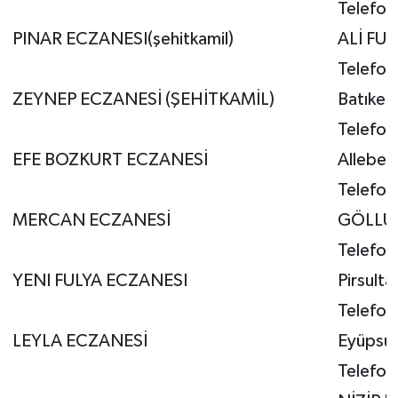
Telefon
PINAR ECZANESI(şehitkamil)
ALİ FU
Telefo
ZEYNEP ECZANESİ (ŞEHİTKAMİL)
Batıken
Telefo
EFE BOZKURT ECZANESİ
Allebe
Telefo
MERCAN ECZANESİ
GÖLLÜCE
Telefon
YENI FULYA ECZANESI
Pirsult
Telefon
LEYLA ECZANESİ
Eyüpsul
Telefon