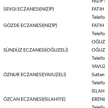
NİZİP 
SEVGI ECZANESI(NİZİP)
FATIH 
Telefon
GÖZDE ECZANESİ(NİZİP)
FATIH S
Telefo
OĞUZEL
SÜNDÜZ ECZANESİ(OĞUZELİ)
OĞUZLAR
Telefon
YAVUZE
ÖZNUR ECZANESİ(YAVUZELİ)
Sultan 
Telefon
İSLAHİ
ÖZCAN ECZANESİ(İSLAHİYE)
ERENLER
Telefo