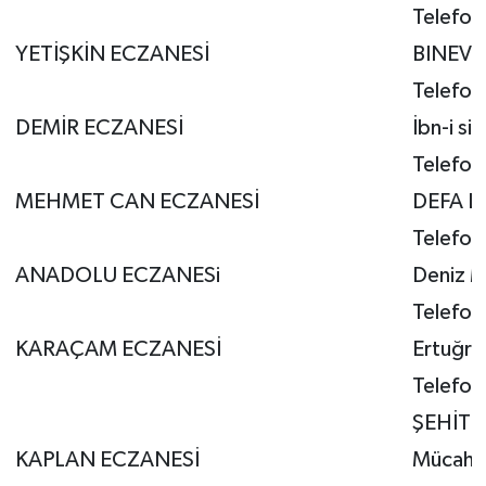
Telefon
YETİŞKİN ECZANESİ
BINEVLE
Telefon
DEMİR ECZANESİ
İbn-i si
Telefo
MEHMET CAN ECZANESİ
DEFA L
Telefon
ANADOLU ECZANESi
Deniz M
Telefo
KARAÇAM ECZANESİ
Ertuğru
Telefo
ŞEHİTK
KAPLAN ECZANESİ
Mücahit