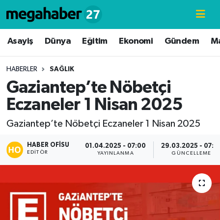
Hava Durumu
Asayiş
Dünya
Eğitim
Ekonomi
Gündem
M
Trafik Durumu
HABERLER
SAĞLIK
Gaziantep’te Nöbetçi
Süper Lig Puan Durumu ve Fikstür
Eczaneler 1 Nisan 2025
Tüm Manşetler
Gaziantep’te Nöbetçi Eczaneler 1 Nisan 2025
Son Dakika Haberleri
HABER OFISU
01.04.2025 - 07:00
29.03.2025 - 07:2
EDITÖR
YAYINLANMA
GÜNCELLEME
Haber Arşivi