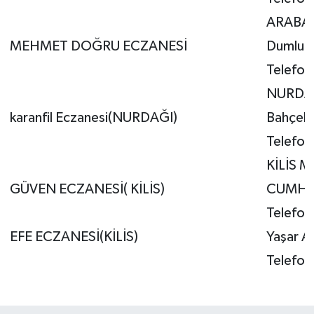
ARABA
MEHMET DOĞRU ECZANESİ
Dumlupı
Telefon
NURDA
karanfil Eczanesi(NURDAĞI)
Bahçeli
Telefon 
KİLİS 
GÜVEN ECZANESİ( KİLİS)
CUMHUR
Telefon
EFE ECZANESİ(KİLİS)
Yaşar A
Telefon