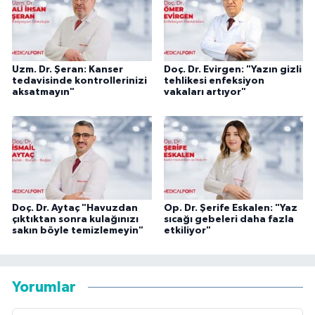
Uzm. Dr. Şeran: Kanser
Doç. Dr. Evirgen: "Yazın gizli
tedavisinde kontrollerinizi
tehlikesi enfeksiyon
aksatmayın"
vakaları artıyor"
Doç. Dr. Aytaç "Havuzdan
Op. Dr. Şerife Eskalen: "Yaz
çıktıktan sonra kulağınızı
sıcağı gebeleri daha fazla
sakın böyle temizlemeyin"
etkiliyor"
Yorumlar