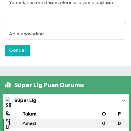
Gönder
Süper Lig Puan Durumu
Süper Lig
#
Takım
O
P
1
Amed
0
0