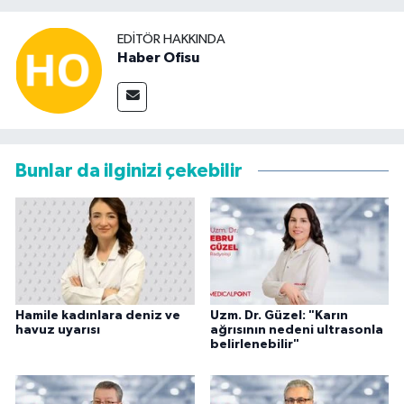
EDITÖR HAKKINDA
Haber Ofisu
Bunlar da ilginizi çekebilir
Hamile kadınlara deniz ve
Uzm. Dr. Güzel: "Karın
havuz uyarısı
ağrısının nedeni ultrasonla
belirlenebilir"