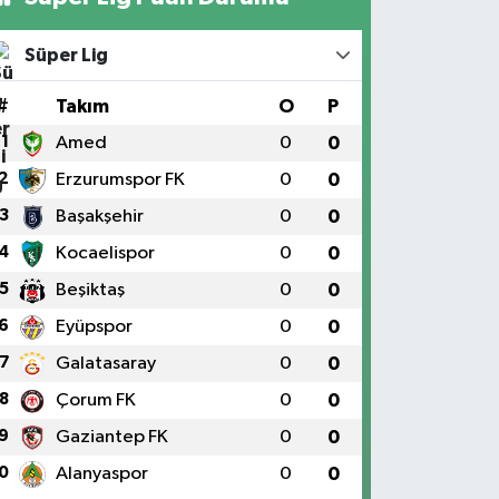
Süper Lig
#
Takım
O
P
1
Amed
0
0
2
Erzurumspor FK
0
0
3
Başakşehir
0
0
4
Kocaelispor
0
0
5
Beşiktaş
0
0
6
Eyüpspor
0
0
7
Galatasaray
0
0
8
Çorum FK
0
0
9
Gaziantep FK
0
0
Vefat Tarihi / Yaşı
Defin Yeri
0
Alanyaspor
0
0
22.12.2024 / 14
Asri Mezarlık