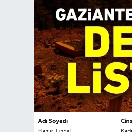
Adı Soyadı
Cins
Elanur Tunçel
Kadı