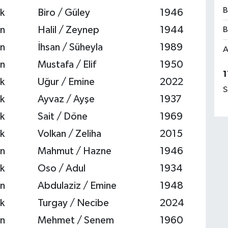
B
k
Biro / Güley
1946
n
Halil / Zeynep
1944
B
n
İhsan / Süheyla
1989
A
n
Mustafa / Elif
1950
1
k
Uğur / Emine
2022
S
k
Ayvaz / Ayşe
1937
k
Sait / Döne
1969
k
Volkan / Zeliha
2015
n
Mahmut / Hazne
1946
k
Oso / Adul
1934
n
Abdulaziz / Emine
1948
k
Turgay / Necibe
2024
n
Mehmet / Senem
1960