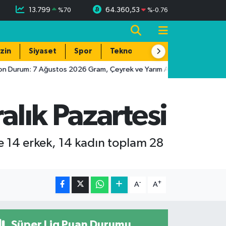
13.799
64.360,53
%
70
%
-0.76
zin
Siyaset
Spor
Teknoloji
n Durum: 7 Ağustos 2026 Gram, Çeyrek ve Yarım Altın Fiyatları
alık Pazartesi
re 14 erkek, 14 kadın toplam 28
-
+
A
A
Süper Lig Puan Durumu