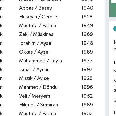
n
Abbas / Besey
1940
n
Hüseyin / Cemile
1928
k
Mustafa / Fatma
1949
k
Zeki / Müşkinas
1969
1
n
İbrahim / Ayşe
1948
G
k
Ökkaş / Ayşe
1989
k
Muhammed / Leyla
1977
1
k
İsmail / Aynur
1997
K
n
Mıstık / Ayişe
1928
K
n
Mehmet / Döndü
1996
G
k
Veli / Meryem
1952
G
n
Hikmet / Semiran
1989
1
k
Mustafa / Fatma
1953