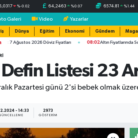
5,0317
64,2463
6574.81
%
-0.02
%
0.07
%
1.44
oto Galeri
Video
Yazarlar
iş
Dünya
Eğitim
Ekonomi
Gündem
Maga
a
r: 7 Ağustos 2026 Döviz Fiyatları
08:02
Altın Fiyatlarında So
RI
Defin Listesi 23 Ar
ralık Pazartesi günü 2'si bebek olmak üze
12.2024 - 14:33
2973
GÜNCELLEME
GÖSTERIM