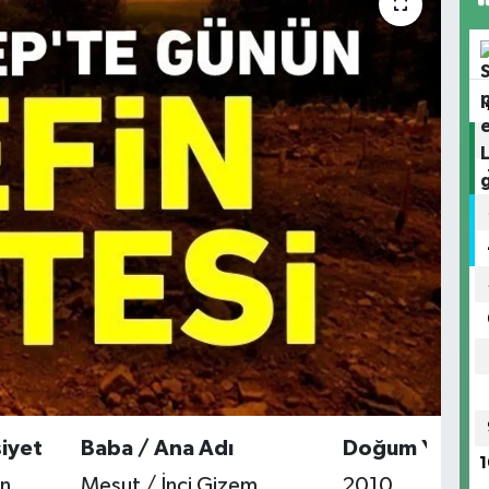
iyet
Baba / Ana Adı
Doğum Yılı
1
n
Mesut / İnci Gizem
2010