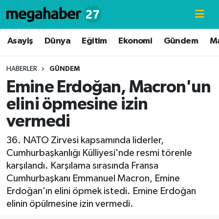
Hava Durumu
Asayiş
Dünya
Eğitim
Ekonomi
Gündem
M
Trafik Durumu
HABERLER
GÜNDEM
Emine Erdoğan, Macron'un
Süper Lig Puan Durumu ve Fikstür
elini öpmesine izin
Tüm Manşetler
vermedi
Son Dakika Haberleri
36. NATO Zirvesi kapsamında liderler,
Cumhurbaşkanlığı Külliyesi'nde resmi törenle
Haber Arşivi
karşılandı. Karşılama sırasında Fransa
Cumhurbaşkanı Emmanuel Macron, Emine
Erdoğan'ın elini öpmek istedi. Emine Erdoğan
elinin öpülmesine izin vermedi.