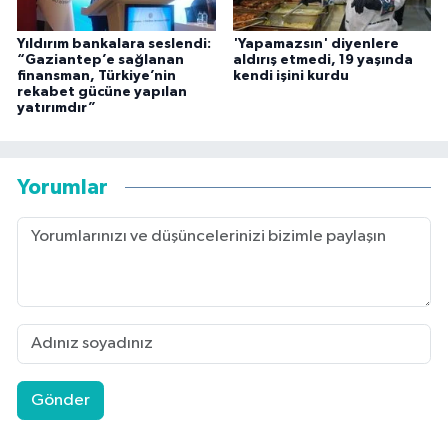
Yıldırım bankalara seslendi:
'Yapamazsın' diyenlere
“Gaziantep’e sağlanan
aldırış etmedi, 19 yaşında
finansman, Türkiye’nin
kendi işini kurdu
rekabet gücüne yapılan
yatırımdır”
Yorumlar
Gönder