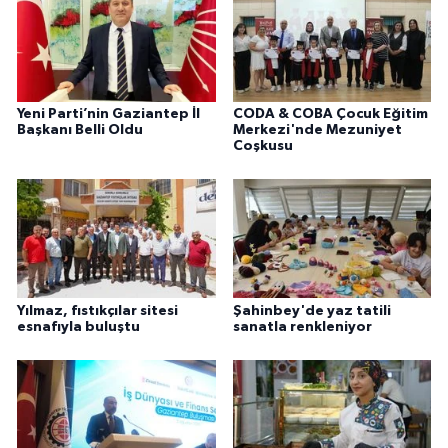
Yeni Parti’nin Gaziantep İl
CODA & COBA Çocuk Eğitim
Başkanı Belli Oldu
Merkezi'nde Mezuniyet
Coşkusu
Yılmaz, fıstıkçılar sitesi
Şahinbey'de yaz tatili
esnafıyla buluştu
sanatla renkleniyor