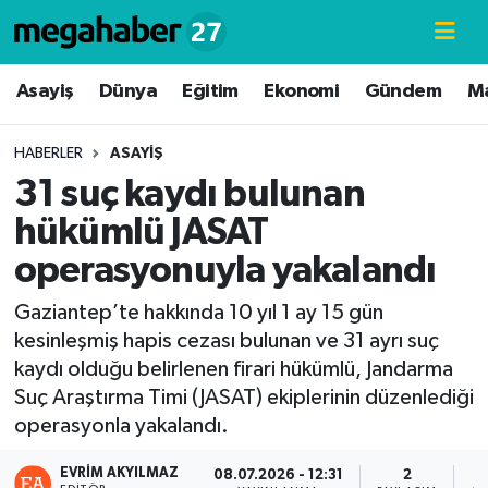
Hava Durumu
Asayiş
Dünya
Eğitim
Ekonomi
Gündem
M
Trafik Durumu
HABERLER
ASAYIŞ
31 suç kaydı bulunan
Süper Lig Puan Durumu ve Fikstür
hükümlü JASAT
Tüm Manşetler
operasyonuyla yakalandı
Son Dakika Haberleri
Gaziantep’te hakkında 10 yıl 1 ay 15 gün
kesinleşmiş hapis cezası bulunan ve 31 ayrı suç
Haber Arşivi
kaydı olduğu belirlenen firari hükümlü, Jandarma
Suç Araştırma Timi (JASAT) ekiplerinin düzenlediği
operasyonla yakalandı.
EVRIM AKYILMAZ
08.07.2026 - 12:31
2