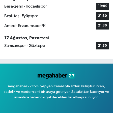
Başakşehir - Kocaelispor
19:00
Beşiktaş - Eyüpspor
21:30
Amed - Erzurumspor FK
21:30
17 Ağustos, Pazartesi
Samsunspor - Göztepe
21:30
megahaber27com, yepyeni temasıyla sizleri buluştururken,
sadelik ve modernizmi bir araya getiriyor. Şatafattan kaçınıyor ve
insanlara haber okuyabilecekleri bir altyapı sunuyor.