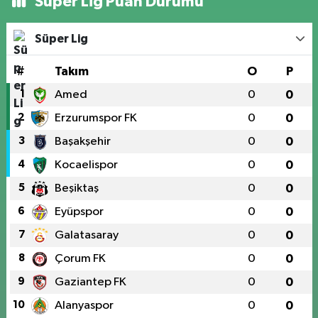
Süper Lig Puan Durumu
Süper Lig
#
Takım
O
P
1
Amed
0
0
2
Erzurumspor FK
0
0
3
Başakşehir
0
0
4
Kocaelispor
0
0
5
Beşiktaş
0
0
6
Eyüpspor
0
0
7
Galatasaray
0
0
8
Çorum FK
0
0
9
Gaziantep FK
0
0
10
Alanyaspor
0
0