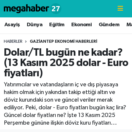
Hava Durumu
Asayiş
Dünya
Eğitim
Ekonomi
Gündem
M
Trafik Durumu
HABERLER
GAZIANTEP EKONOMI HABERLERI
Dolar/TL bugün ne kadar?
Süper Lig Puan Durumu ve Fikstür
(13 Kasım 2025 dolar - Euro
Tüm Manşetler
fiyatları)
Son Dakika Haberleri
Yatırımcılar ve vatandaşların iç ve dış piyasaya
hakim olmak için yakından takip ettiği altın ve
Haber Arşivi
döviz kurundaki son ve güncel veriler merak
ediliyor. Peki, dolar - Euro fiyatları bugün kaç lira?
Güncel dolar fiyatları ne? İşte 13 Kasım 2025
Perşembe gününe ilişkin döviz kuru fiyatları...