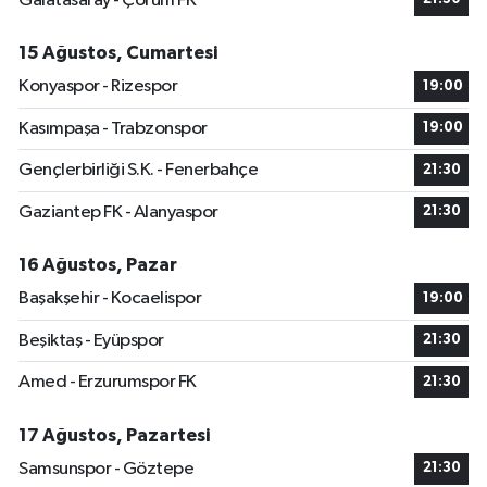
Galatasaray - Çorum FK
15 Ağustos, Cumartesi
Konyaspor - Rizespor
19:00
Kasımpaşa - Trabzonspor
19:00
Gençlerbirliği S.K. - Fenerbahçe
21:30
Gaziantep FK - Alanyaspor
21:30
16 Ağustos, Pazar
Başakşehir - Kocaelispor
19:00
Beşiktaş - Eyüpspor
21:30
Amed - Erzurumspor FK
21:30
17 Ağustos, Pazartesi
Samsunspor - Göztepe
21:30