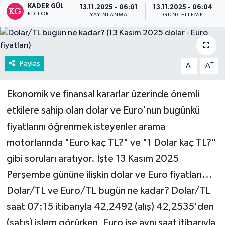
KADER GÜL
13.11.2025 - 06:01
13.11.2025 - 06:04
EDITÖR
YAYINLANMA
GÜNCELLEME
Paylaş
-
+
A
A
Ekonomik ve finansal kararlar üzerinde önemli
etkilere sahip olan dolar ve Euro'nun bugünkü
fiyatlarını öğrenmek isteyenler arama
motorlarında "Euro kaç TL?" ve "1 Dolar kaç TL?"
gibi soruları aratıyor. İşte 13 Kasım 2025
Perşembe gününe ilişkin dolar ve Euro fiyatları...
Dolar/TL ve Euro/TL bugün ne kadar? Dolar/TL
saat 07:15 itibarıyla 42,2492 (alış) 42,2535'den
(satış) işlem görürken, Euro ise aynı saat itibarıyla