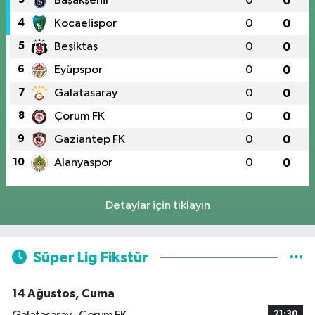
Başakşehir
0
0
4
Kocaelispor
0
0
5
Beşiktaş
0
0
6
Eyüpspor
0
0
7
Galatasaray
0
0
8
Çorum FK
0
0
9
Gaziantep FK
0
0
10
Alanyaspor
0
0
Detaylar için tıklayın
Süper Lig Fikstür
14 Ağustos, Cuma
21:30