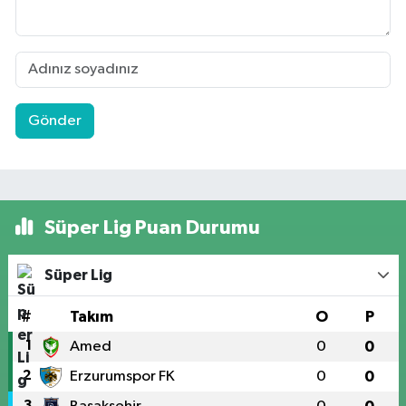
Gönder
Süper Lig Puan Durumu
Süper Lig
#
Takım
O
P
1
Amed
0
0
2
Erzurumspor FK
0
0
3