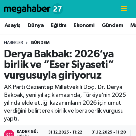
Hava Durumu
Asayiş
Dünya
Eğitim
Ekonomi
Gündem
M
Trafik Durumu
HABERLER
GÜNDEM
Derya Bakbak: 2026’ya
Süper Lig Puan Durumu ve Fikstür
birlik ve “Eser Siyaseti”
Tüm Manşetler
vurgusuyla giriyoruz
Son Dakika Haberleri
AK Parti Gaziantep Milletvekili Doç. Dr. Derya
Bakbak, yeni yıl açıklamasında, Türkiye’nin 2025
Haber Arşivi
yılında elde ettiği kazanımların 2026 için umut
verdiğini belirterek birlik ve beraberlik vurgusu
yaptı.
KADER GÜL
31.12.2025 - 11:22
31.12.2025 - 11:28