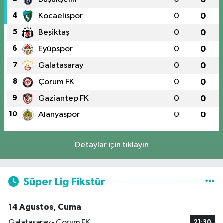
4
Kocaelispor
0
0
5
Beşiktaş
0
0
6
Eyüpspor
0
0
7
Galatasaray
0
0
8
Çorum FK
0
0
9
Gaziantep FK
0
0
10
Alanyaspor
0
0
Detaylar için tıklayın
Süper Lig Fikstür
14 Ağustos, Cuma
Galatasaray - Çorum FK
21:30