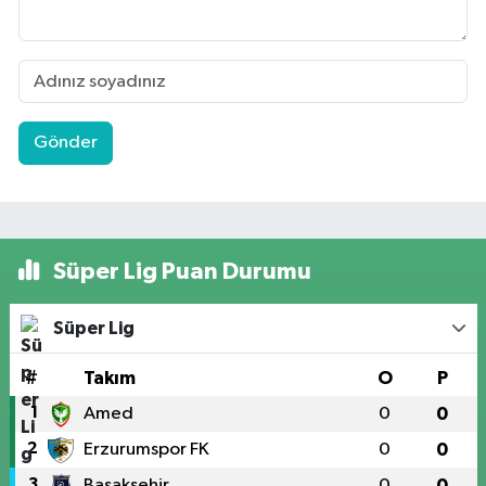
Gönder
Süper Lig Puan Durumu
Süper Lig
#
Takım
O
P
1
Amed
0
0
2
Erzurumspor FK
0
0
3
Başakşehir
0
0