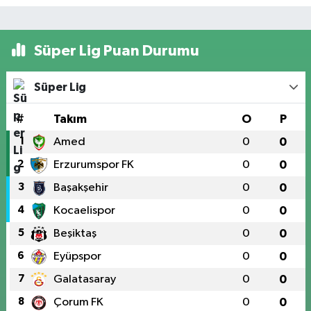
Süper Lig Puan Durumu
Süper Lig
#
Takım
O
P
1
Amed
0
0
2
Erzurumspor FK
0
0
3
Başakşehir
0
0
4
Kocaelispor
0
0
5
Beşiktaş
0
0
6
Eyüpspor
0
0
7
Galatasaray
0
0
8
Çorum FK
0
0