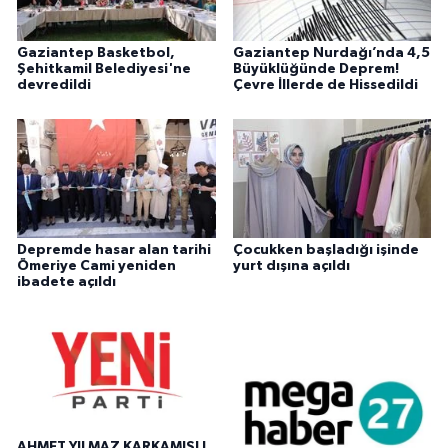
Gaziantep Basketbol,
Gaziantep Nurdağı’nda 4,5
Şehitkamil Belediyesi'ne
Büyüklüğünde Deprem!
devredildi
Çevre İllerde de Hissedildi
Depremde hasar alan tarihi
Çocukken başladığı işinde
Ömeriye Cami yeniden
yurt dışına açıldı
ibadete açıldı
AHMET YILMAZ KARKAMIŞLI,