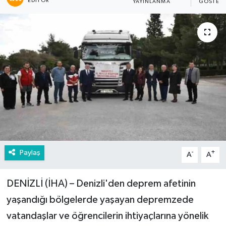
EDITÖR
YAYINLANMA
GÖSTERI
Paylaş
-
+
A
A
DENİZLİ (İHA) – Denizli'den deprem afetinin
yaşandığı bölgelerde yaşayan depremzede
vatandaşlar ve öğrencilerin ihtiyaçlarına yönelik