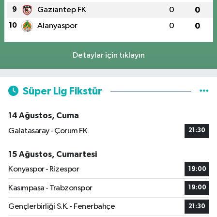
9
Gaziantep FK
0
0
10
Alanyaspor
0
0
Detaylar için tıklayın
Süper Lig Fikstür
14 Ağustos, Cuma
Galatasaray - Çorum FK
21:30
15 Ağustos, Cumartesi
Konyaspor - Rizespor
19:00
Kasımpaşa - Trabzonspor
19:00
Gençlerbirliği S.K. - Fenerbahçe
21:30