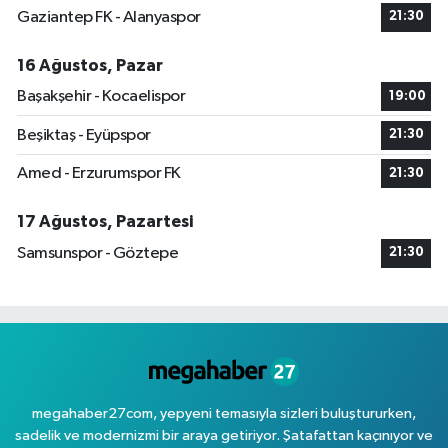
Gaziantep FK - Alanyaspor
21:30
16 Ağustos, Pazar
Başakşehir - Kocaelispor
19:00
Beşiktaş - Eyüpspor
21:30
Amed - Erzurumspor FK
21:30
17 Ağustos, Pazartesi
Samsunspor - Göztepe
21:30
megahaber27com, yepyeni temasıyla sizleri buluştururken,
sadelik ve modernizmi bir araya getiriyor. Şatafattan kaçınıyor ve