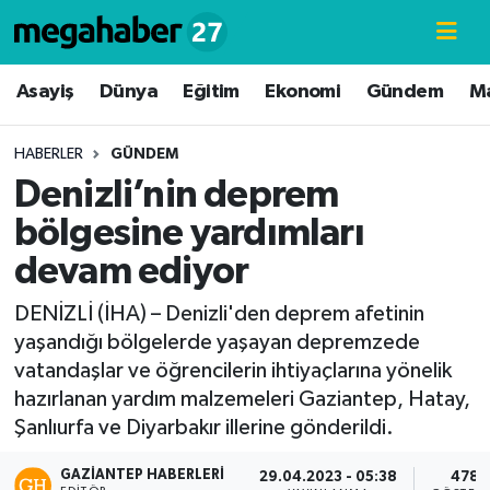
Hava Durumu
Asayiş
Dünya
Eğitim
Ekonomi
Gündem
M
Trafik Durumu
HABERLER
GÜNDEM
Denizli’nin deprem
Süper Lig Puan Durumu ve Fikstür
bölgesine yardımları
Tüm Manşetler
devam ediyor
Son Dakika Haberleri
DENİZLİ (İHA) – Denizli'den deprem afetinin
yaşandığı bölgelerde yaşayan depremzede
Haber Arşivi
vatandaşlar ve öğrencilerin ihtiyaçlarına yönelik
hazırlanan yardım malzemeleri Gaziantep, Hatay,
Şanlıurfa ve Diyarbakır illerine gönderildi.
GAZIANTEP HABERLERI
29.04.2023 - 05:38
478