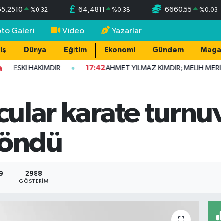
55,2510
64,4811
6660.55
%
0.32
%
0.38
%
0.03
oto Galeri
Video
Yazarlar
iş
Dünya
Eğitim
Ekonomi
Gündem
Maga
a
, ESKİ HAKİMDİR
17:42
AHMET YILMAZ KİMDİR; MELİH MERİÇ
rcular karate turn
döndü
39
2988
GÖSTERIM