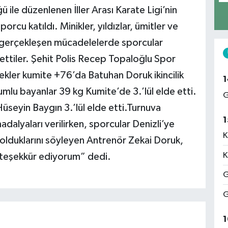
 ile düzenlenen İller Arası Karate Ligi’nin
orcu katıldı. Minikler, yıldızlar, ümitler ve
a gerçekleşen mücadelelerde sporcular
ettiler. Şehit Polis Recep Topaloğlu Spor
kler kumite +76’da Batuhan Doruk ikincilik
1
lu bayanlar 39 kg Kumite’de 3.’lül elde etti.
G
seyin Baygın 3.’lül elde etti.Turnuva
1
alyaları verilirken, sporcular Denizli’ye
K
olduklarını söyleyen Antrenör Zekai Doruk,
K
 teşekkür ediyorum” dedi.
G
G
1