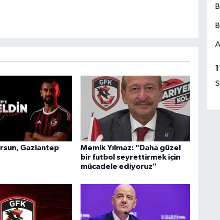
B
B
A
1
S
rsun, Gaziantep
Memik Yılmaz: "Daha güzel
bir futbol seyrettirmek için
mücadele ediyoruz"