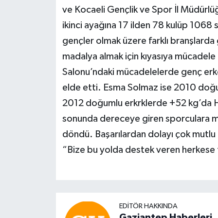
ve Kocaeli Gençlik ve Spor İl Müdürlüğü
ikinci ayağına 17 ilden 78 kulüp 1068 sp
gençler olmak üzere farklı branşlard
madalya almak için kıyasıya mücadele 
Salonu’ndaki mücadelelerde genç erke
elde etti. Esma Solmaz ise 2010 doğum
2012 doğumlu erkrklerde +52 kg’da Hü
sonunda dereceye giren sporculara mad
döndü. Başarılardan dolayı çok mutlu 
“Bize bu yolda destek veren herkese
EDITÖR HAKKINDA
Gaziantep Haberleri