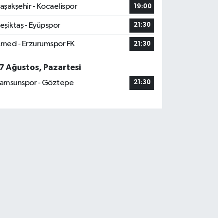
aşakşehir - Kocaelispor
19:00
eşiktaş - Eyüpspor
21:30
med - Erzurumspor FK
21:30
7 Ağustos, Pazartesi
amsunspor - Göztepe
21:30