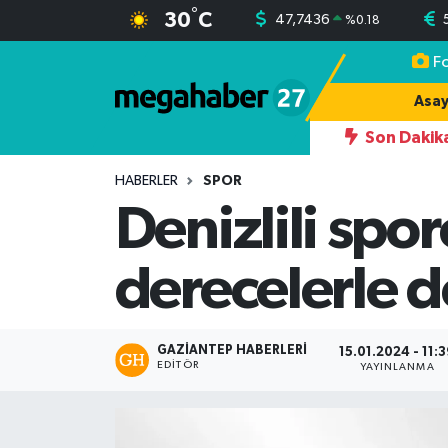
°
30
C
47,7436
%
0.18
F
Hava Durumu
Asay
Trafik Durumu
Son Dakik
19:17
AHMET YILMAZ KARKAMIŞLI
Süper Lig Puan Durumu ve Fikstür
HABERLER
SPOR
Denizlili spo
Tüm Manşetler
derecelerle 
Son Dakika Haberleri
Haber Arşivi
GAZIANTEP HABERLERI
15.01.2024 - 11:
EDITÖR
YAYINLANMA