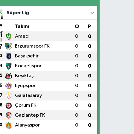
Süper Lig
#
Takım
O
P
1
Amed
0
0
2
Erzurumspor FK
0
0
3
Başakşehir
0
0
4
Kocaelispor
0
0
5
Beşiktaş
0
0
6
Eyüpspor
0
0
7
Galatasaray
0
0
8
Çorum FK
0
0
9
Gaziantep FK
0
0
0
Alanyaspor
0
0