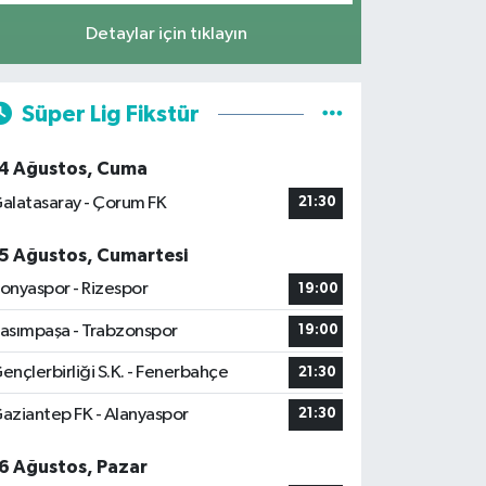
Detaylar için tıklayın
Süper Lig Fikstür
4 Ağustos, Cuma
alatasaray - Çorum FK
21:30
5 Ağustos, Cumartesi
onyaspor - Rizespor
19:00
asımpaşa - Trabzonspor
19:00
ençlerbirliği S.K. - Fenerbahçe
21:30
aziantep FK - Alanyaspor
21:30
6 Ağustos, Pazar