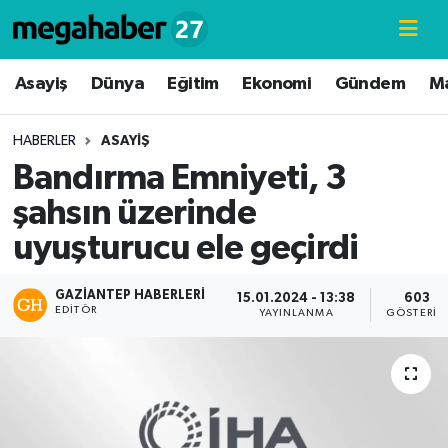
Hava Durumu
Asayiş
Dünya
Eğitim
Ekonomi
Gündem
M
Trafik Durumu
HABERLER
ASAYIŞ
Bandırma Emniyeti, 3
Süper Lig Puan Durumu ve Fikstür
şahsın üzerinde
Tüm Manşetler
uyuşturucu ele geçirdi
Son Dakika Haberleri
GAZIANTEP HABERLERI
15.01.2024 - 13:38
603
EDITÖR
YAYINLANMA
GÖSTERIM
Haber Arşivi