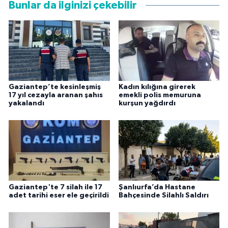
Bunlar da ilginizi çekebilir
Gaziantep’te kesinleşmiş
Kadın kılığına girerek
17 yıl cezayla aranan şahıs
emekli polis memuruna
yakalandı
kurşun yağdırdı
Gaziantep'te 7 silah ile 17
Şanlıurfa’da Hastane
adet tarihi eser ele geçirildi
Bahçesinde Silahlı Saldırı