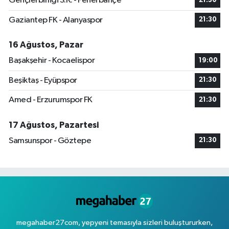
Gençlerbirliği S.K. - Fenerbahçe
21:30
Gaziantep FK - Alanyaspor
21:30
16 Ağustos, Pazar
Başakşehir - Kocaelispor
19:00
Beşiktaş - Eyüpspor
21:30
Amed - Erzurumspor FK
21:30
17 Ağustos, Pazartesi
Samsunspor - Göztepe
21:30
megahaber27com, yepyeni temasıyla sizleri buluştururken,