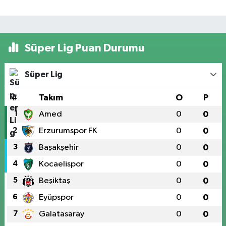
Süper Lig Puan Durumu
Süper Lig
#
Takım
O
P
1
Amed
0
0
2
Erzurumspor FK
0
0
3
Başakşehir
0
0
4
Kocaelispor
0
0
5
Beşiktaş
0
0
6
Eyüpspor
0
0
7
Galatasaray
0
0