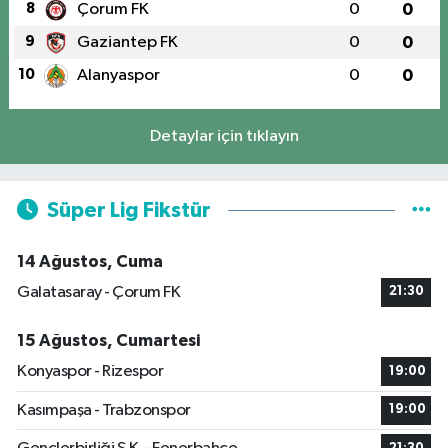
8
Çorum FK
0
0
9
Gaziantep FK
0
0
10
Alanyaspor
0
0
Detaylar için tıklayın
Süper Lig Fikstür
14 Ağustos, Cuma
Galatasaray - Çorum FK
21:30
15 Ağustos, Cumartesi
Konyaspor - Rizespor
19:00
Kasımpaşa - Trabzonspor
19:00