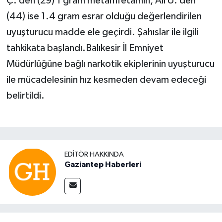
Ç.’den (29) 1 gram metamfetamin, Ali Ü.’den
(44) ise 1.4 gram esrar olduğu değerlendirilen
uyuşturucu madde ele geçirdi. Şahıslar ile ilgili
tahkikata başlandı.Balıkesir İl Emniyet
Müdürlüğüne bağlı narkotik ekiplerinin uyuşturucu
ile mücadelesinin hız kesmeden devam edeceği
belirtildi.
EDITÖR HAKKINDA
Gaziantep Haberleri