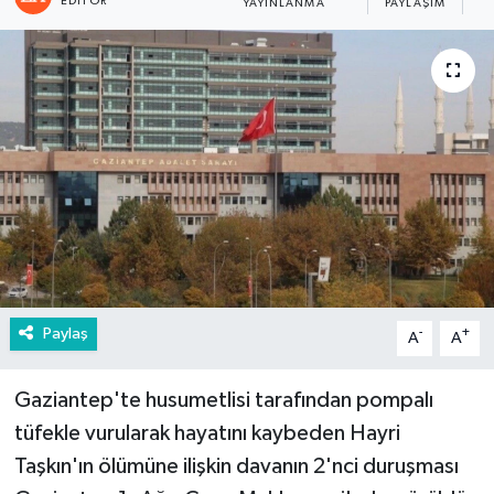
EDITÖR
YAYINLANMA
PAYLAŞIM
G
Paylaş
-
+
A
A
Gaziantep'te husumetlisi tarafından pompalı
tüfekle vurularak hayatını kaybeden Hayri
Taşkın'ın ölümüne ilişkin davanın 2'nci duruşması