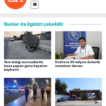
Bunlar da ilginizi çekebilir
Yeni aldığı motosikletle
Doktora 50 milyon dolarlık
kaza yapan genç hayatını
tazminat davası
kaybetti