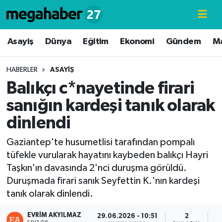
Hava Durumu
Asayiş
Dünya
Eğitim
Ekonomi
Gündem
M
Trafik Durumu
HABERLER
ASAYIŞ
Balıkçı c*nayetinde firari
Süper Lig Puan Durumu ve Fikstür
sanığın kardeşi tanık olarak
Tüm Manşetler
dinlendi
Son Dakika Haberleri
Gaziantep'te husumetlisi tarafından pompalı
tüfekle vurularak hayatını kaybeden balıkçı Hayri
Haber Arşivi
Taşkın'ın davasında 2'nci duruşma görüldü.
Duruşmada firari sanık Seyfettin K.'nın kardeşi
tanık olarak dinlendi.
EVRIM AKYILMAZ
29.06.2026 - 10:51
2