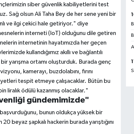
G
lerimizin siber güvenlik kabiliyetlerini test
. Sağ olsun Ali Taha Bey de her sene yeni bir
1
 ve ilgi çekici hale getiriyor." diye
B
nesnelerin interneti (IoT) olduğunu dile getiren
B
nelerin internetinin hayatımızda her geçen
A
erimizde kullandığımız akıllı ve bağlantılı
z bir yarışma ortamı oluşturduk. Burada genç
1
S
vizyonu, kamerayı, buzdolabını, fırını
yetleri tespit etmeye çalışacaklar. Bütün bu
bin liralık ödülü kazanmış olacaklar."
güvenliği gündemimizde"
n başvurduğunu, bunun oldukça yüksek bir
n 20 beyaz şapkalı hackerin burada yarıştığını