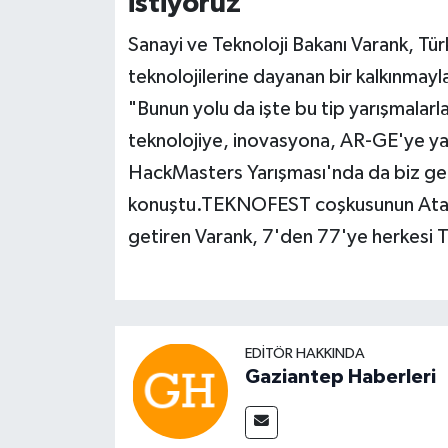
istiyoruz"
Sanayi ve Teknoloji Bakanı Varank, Türk
teknolojilerine dayanan bir kalkınmayl
"Bunun yolu da işte bu tip yarışmalarl
teknolojiye, inovasyona, AR-GE'ye ya
HackMasters Yarışması'nda da biz gen
konuştu.TEKNOFEST coşkusunun Atatü
getiren Varank, 7'den 77'ye herkesi
EDITÖR HAKKINDA
Gaziantep Haberleri