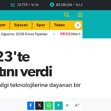
13.773
65.130,04
%
-19
%
1.2
zin
Siyaset
Spor
Teknoloji
os 2026 Döviz Fiyatları
08:02
Altın Fiyatlarında Son Durum: 7
23'te
ını verdi
ilgi teknolojilerine dayanan bir
-
+
A
A