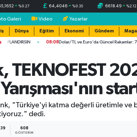
55,1652
64,4046
6618.49
%
0.27
%
0.35
%
2.12
oto Galeri
Video
Yazarlar
iş
Dünya
Eğitim
Ekonomi
Gündem
Maga
a
ANDIRSIN
08:08
Dolar/TL ve Euro’da Güncel Rakamlar: 7 Ağust
k, TEKNOFEST 20
arışması'nın start
nk, "Türkiye'yi katma değerli üretimle ve b
tiyoruz." dedi.
:39
608
GÖSTERIM