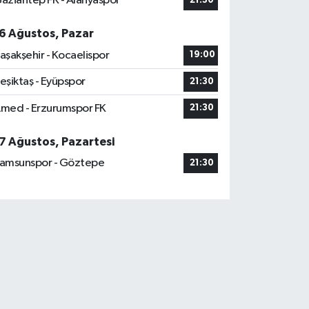
aziantep FK - Alanyaspor
21:30
6 Ağustos, Pazar
aşakşehir - Kocaelispor
19:00
eşiktaş - Eyüpspor
21:30
med - Erzurumspor FK
21:30
7 Ağustos, Pazartesi
amsunspor - Göztepe
21:30