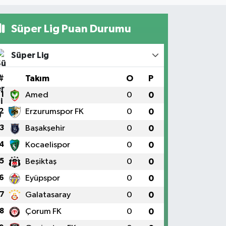
Süper Lig Puan Durumu
Süper Lig
#
Takım
O
P
1
Amed
0
0
2
Erzurumspor FK
0
0
3
Başakşehir
0
0
4
Kocaelispor
0
0
5
Beşiktaş
0
0
6
Eyüpspor
0
0
7
Galatasaray
0
0
8
Çorum FK
0
0