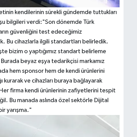
netinin kendilerinin sürekli gündemde tuttukları
 şu bilgileri verdi:"Son dönemde Türk
ların güvenliğini test edeceğimiz
 Bu cihazlarla ilgili standartları belirledik.
şte bizim o yaptığımız standart belirleme
. Burada beyaz eşya tedarikçisi markamız
mada hem sponsor hem de kendi ürünlerini
ğı kurarak ve cihazları buraya bağlayarak
Her firma kendi ürünlerinin zafiyetlerini tespit
il. Bu manada aslında özel sektörle Dijital
bir yarışma."