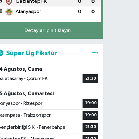
9
Gaziantep FK
0
0
0
Alanyaspor
0
0
Detaylar için tıklayın
Süper Lig Fikstür
4 Ağustos, Cuma
alatasaray - Çorum FK
21:30
5 Ağustos, Cumartesi
onyaspor - Rizespor
19:00
asımpaşa - Trabzonspor
19:00
ençlerbirliği S.K. - Fenerbahçe
21:30