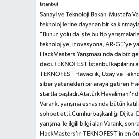
İstanbul
Sanayi ve Teknoloji Bakanı Mustafa Var
teknolojilerine dayanan bir kalkınmayla
"Bunun yolu da işte bu tip yarışmalarl
teknolojiye, inovasyona, AR-GE'ye ya
HackMasters Yarışması'nda da biz ge
dedi.TEKNOFEST İstanbul kapılarını aç
TEKNOFEST Havacılık, Uzay ve Teknolo
siber yetenekleri bir araya getiren H
startla başladı.Atatürk Havalimanı'nd
Varank, yarışma esnasında bütün katılı
sohbet etti.Cumhurbaşkanlığı Dijital 
yarışma ile ilgili bilgi alan Varank, s
HackMasters'ın TEKNOFEST'in en öneml