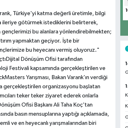
1
ank, Türkiye'yi katma değerli üretimle, bilgi
 ileriye götürmek istediklerini belirterek,
a gençlerimizi bu alanlara yönlendirebilmekten;
tırım yapmaktan geçiyor. İşte bir
nçlerimize bu heyecanı vermiş oluyoruz."
tıDijital Dönüşüm Ofisi tarafından
1
ji Festivali kapsamında gerçekleştirilen ve
G
ackMasters Yarışması, Bakan Varank'ın verdiği
a gerçekleştirilen organizasyonu başlatan
1
mcıları teker teker ziyaret ederek onlarla
K
Dönüşüm Ofisi Başkanı Ali Taha Koç'tan
K
onrasında basın mensuplarına yaptığı açıklamada,
G
i ve en heyecanlı yarışmalarından biri