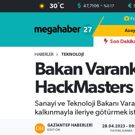
°
30
C
47,7106
%
0.17
F
Hava Durumu
Asay
Trafik Durumu
Son Dakik
17:42
AHMET YILMAZ KİMDİR; MELİH MERİÇ VE ALİ DOĞAN CEVAPL
Süper Lig Puan Durumu ve Fikstür
HABERLER
TEKNOLOJI
Bakan Varan
Tüm Manşetler
HackMasters Y
Son Dakika Haberleri
Haber Arşivi
Sanayi ve Teknoloji Bakanı Vara
kalkınmayla ileriye götürmek is
GAZIANTEP HABERLERI
28.04.2023 - 09
EDITÖR
YAYINLANMA