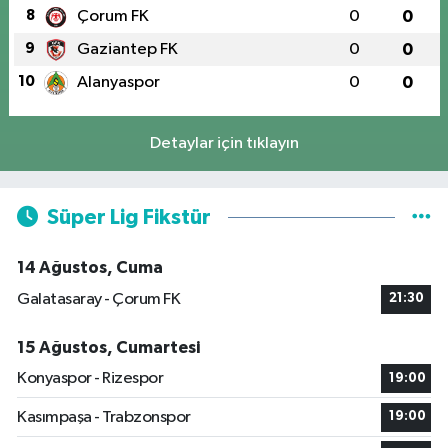
8
Çorum FK
0
0
9
Gaziantep FK
0
0
10
Alanyaspor
0
0
Detaylar için tıklayın
Süper Lig Fikstür
14 Ağustos, Cuma
Galatasaray - Çorum FK
21:30
15 Ağustos, Cumartesi
Konyaspor - Rizespor
19:00
Kasımpaşa - Trabzonspor
19:00