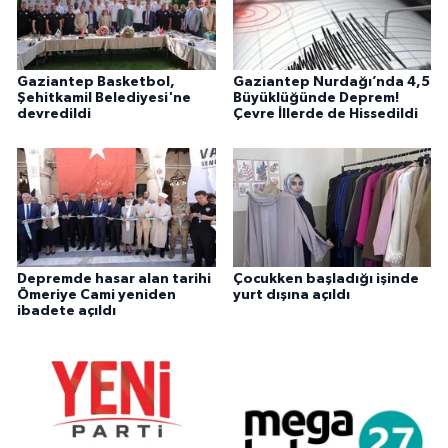
Gaziantep Basketbol,
Gaziantep Nurdağı’nda 4,5
Şehitkamil Belediyesi'ne
Büyüklüğünde Deprem!
devredildi
Çevre İllerde de Hissedildi
Depremde hasar alan tarihi
Çocukken başladığı işinde
Ömeriye Cami yeniden
yurt dışına açıldı
ibadete açıldı