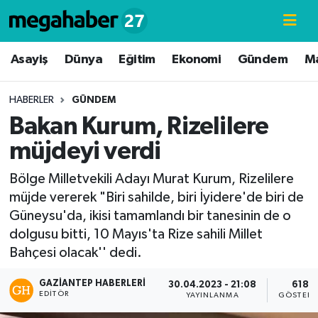
Hava Durumu
Asayiş
Dünya
Eğitim
Ekonomi
Gündem
M
Trafik Durumu
HABERLER
GÜNDEM
Bakan Kurum, Rizelilere
Süper Lig Puan Durumu ve Fikstür
müjdeyi verdi
Tüm Manşetler
Bölge Milletvekili Adayı Murat Kurum, Rizelilere
müjde vererek "Biri sahilde, biri İyidere'de biri de
Son Dakika Haberleri
Güneysu'da, ikisi tamamlandı bir tanesinin de o
dolgusu bitti, 10 Mayıs'ta Rize sahili Millet
Haber Arşivi
Bahçesi olacak'' dedi.
GAZIANTEP HABERLERI
30.04.2023 - 21:08
618
EDITÖR
YAYINLANMA
GÖSTERI