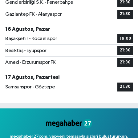
Gençlerbirliği S.K. - Fenerbahçe
21:30
Gaziantep FK - Alanyaspor
21:30
16 Ağustos, Pazar
Başakşehir - Kocaelispor
19:00
Beşiktaş - Eyüpspor
21:30
Amed - Erzurumspor FK
21:30
17 Ağustos, Pazartesi
Samsunspor - Göztepe
21:30
megahaber27com, yepyeni temasıyla sizleri buluştururken,