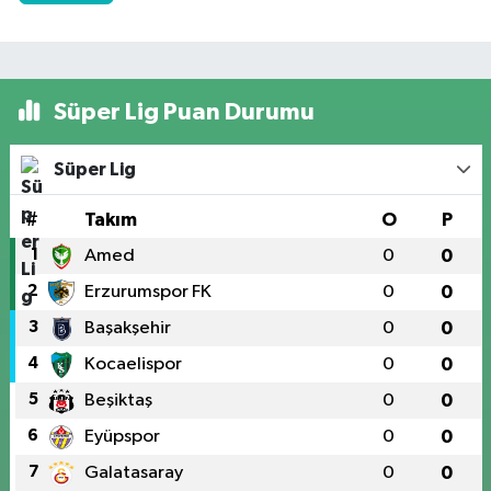
Süper Lig Puan Durumu
Süper Lig
#
Takım
O
P
1
Amed
0
0
2
Erzurumspor FK
0
0
3
Başakşehir
0
0
4
Kocaelispor
0
0
5
Beşiktaş
0
0
6
Eyüpspor
0
0
7
Galatasaray
0
0