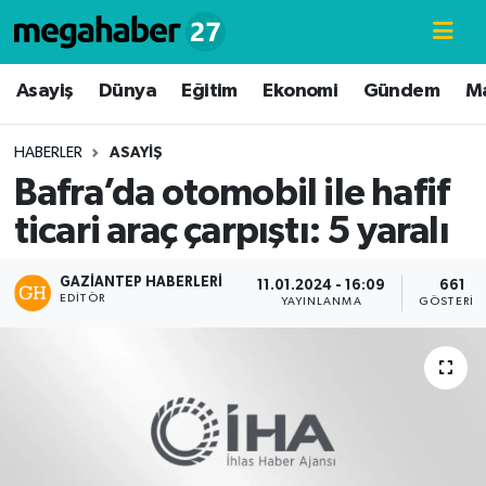
Hava Durumu
Asayiş
Dünya
Eğitim
Ekonomi
Gündem
M
Trafik Durumu
HABERLER
ASAYIŞ
Bafra’da otomobil ile hafif
Süper Lig Puan Durumu ve Fikstür
ticari araç çarpıştı: 5 yaralı
Tüm Manşetler
GAZIANTEP HABERLERI
11.01.2024 - 16:09
661
EDITÖR
Son Dakika Haberleri
YAYINLANMA
GÖSTERIM
Haber Arşivi