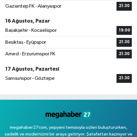
Gaziantep FK - Alanyaspor
21:30
16 Ağustos, Pazar
Başakşehir - Kocaelispor
19:00
Beşiktaş - Eyüpspor
21:30
Amed - Erzurumspor FK
21:30
17 Ağustos, Pazartesi
Samsunspor - Göztepe
21:30
megahaber27com, yepyeni temasıyla sizleri buluştururken,
sadelik ve modernizmi bir araya getiriyor. Şatafattan kaçınıyor ve