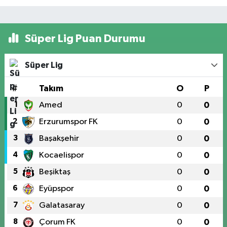
Süper Lig Puan Durumu
Süper Lig
#
Takım
O
P
1
Amed
0
0
2
Erzurumspor FK
0
0
3
Başakşehir
0
0
4
Kocaelispor
0
0
5
Beşiktaş
0
0
6
Eyüpspor
0
0
7
Galatasaray
0
0
8
Çorum FK
0
0