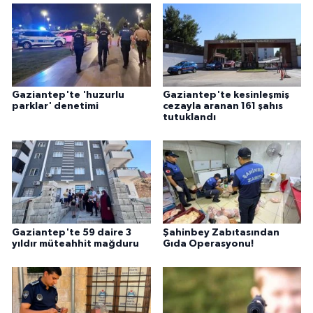
Gaziantep'te 'huzurlu
Gaziantep'te kesinleşmiş
parklar' denetimi
cezayla aranan 161 şahıs
tutuklandı
Gaziantep'te 59 daire 3
Şahinbey Zabıtasından
yıldır müteahhit mağduru
Gıda Operasyonu!