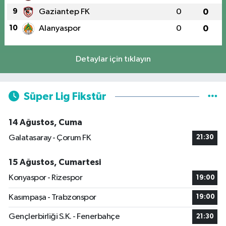
9
Gaziantep FK
0
0
10
Alanyaspor
0
0
Detaylar için tıklayın
Süper Lig Fikstür
14 Ağustos, Cuma
Galatasaray - Çorum FK
21:30
15 Ağustos, Cumartesi
Konyaspor - Rizespor
19:00
Kasımpaşa - Trabzonspor
19:00
Gençlerbirliği S.K. - Fenerbahçe
21:30