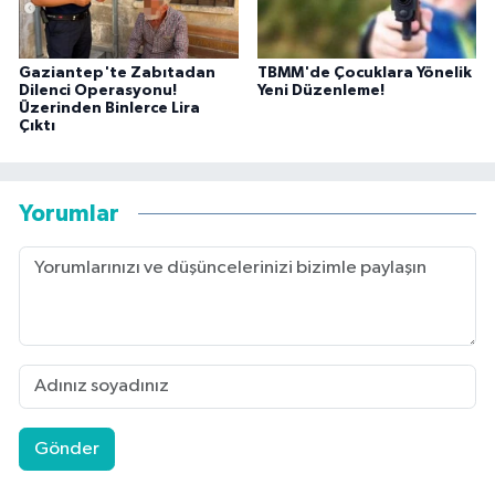
Gaziantep'te Zabıtadan
TBMM'de Çocuklara Yönelik
Dilenci Operasyonu!
Yeni Düzenleme!
Üzerinden Binlerce Lira
Çıktı
Yorumlar
Gönder