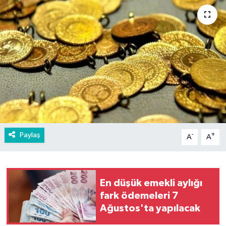
Paylaş
-
+
A
A
En düşük emekli aylığı
fark ödemeleri 7
Ağustos'ta yapılacak