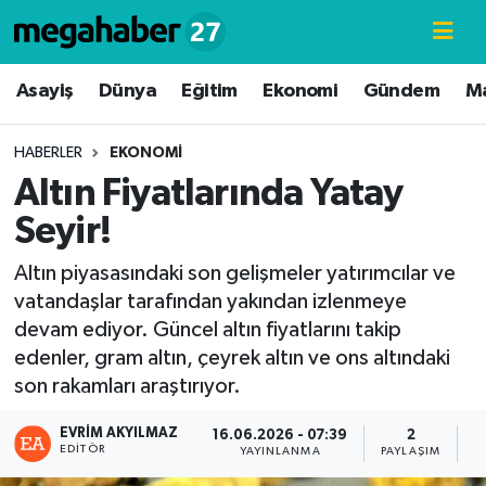
Hava Durumu
Asayiş
Dünya
Eğitim
Ekonomi
Gündem
M
Trafik Durumu
HABERLER
EKONOMI
Altın Fiyatlarında Yatay
Süper Lig Puan Durumu ve Fikstür
Seyir!
Tüm Manşetler
Altın piyasasındaki son gelişmeler yatırımcılar ve
vatandaşlar tarafından yakından izlenmeye
Son Dakika Haberleri
devam ediyor. Güncel altın fiyatlarını takip
edenler, gram altın, çeyrek altın ve ons altındaki
Haber Arşivi
son rakamları araştırıyor.
EVRIM AKYILMAZ
16.06.2026 - 07:39
2
EDITÖR
YAYINLANMA
PAYLAŞIM
G