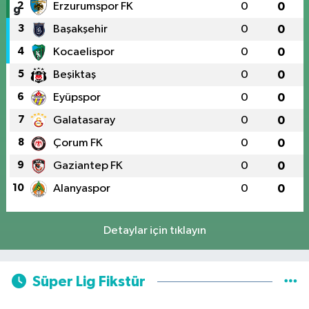
2
Erzurumspor FK
0
0
3
Başakşehir
0
0
4
Kocaelispor
0
0
5
Beşiktaş
0
0
6
Eyüpspor
0
0
7
Galatasaray
0
0
8
Çorum FK
0
0
9
Gaziantep FK
0
0
10
Alanyaspor
0
0
Detaylar için tıklayın
Süper Lig Fikstür