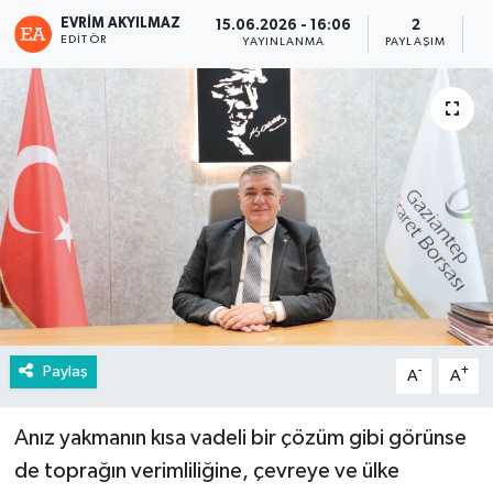
EVRIM AKYILMAZ
15.06.2026 - 16:06
2
EDITÖR
YAYINLANMA
PAYLAŞIM
G
Paylaş
-
+
A
A
Anız yakmanın kısa vadeli bir çözüm gibi görünse
de toprağın verimliliğine, çevreye ve ülke