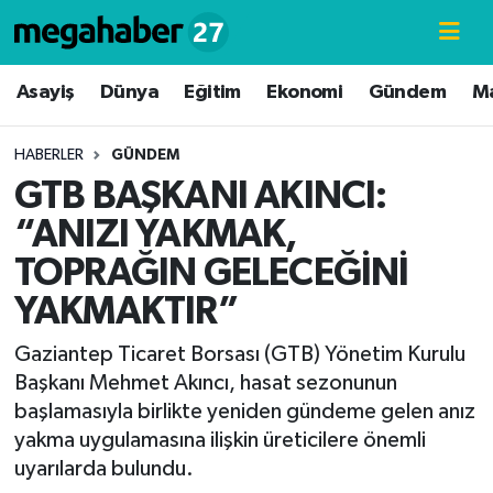
Hava Durumu
Asayiş
Dünya
Eğitim
Ekonomi
Gündem
M
Trafik Durumu
HABERLER
GÜNDEM
GTB BAŞKANI AKINCI:
Süper Lig Puan Durumu ve Fikstür
“ANIZI YAKMAK,
Tüm Manşetler
TOPRAĞIN GELECEĞİNİ
YAKMAKTIR”
Son Dakika Haberleri
Gaziantep Ticaret Borsası (GTB) Yönetim Kurulu
Haber Arşivi
Başkanı Mehmet Akıncı, hasat sezonunun
başlamasıyla birlikte yeniden gündeme gelen anız
yakma uygulamasına ilişkin üreticilere önemli
uyarılarda bulundu.