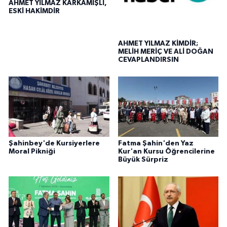
AHMET YILMAZ KARKAMIŞLI,
ESKİ HAKİMDİR
AHMET YILMAZ KİMDİR;
MELİH MERİÇ VE ALİ DOĞAN
CEVAPLANDIRSIN
Şahinbey'de Kursiyerlere
Fatma Şahin'den Yaz
Moral Pikniği
Kur'an Kursu Öğrencilerine
Büyük Sürpriz