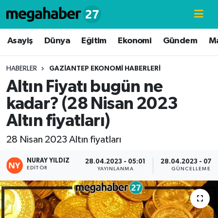
Hava Durumu
Asayiş
Dünya
Eğitim
Ekonomi
Gündem
M
Trafik Durumu
HABERLER
GAZIANTEP EKONOMI HABERLERI
Altın Fiyatı bugün ne
Süper Lig Puan Durumu ve Fikstür
kadar? (28 Nisan 2023
Tüm Manşetler
Altın fiyatları)
Son Dakika Haberleri
28 Nisan 2023 Altın fiyatları
Haber Arşivi
NURAY YILDIZ
28.04.2023 - 05:01
28.04.2023 - 07:5
EDITÖR
YAYINLANMA
GÜNCELLEME