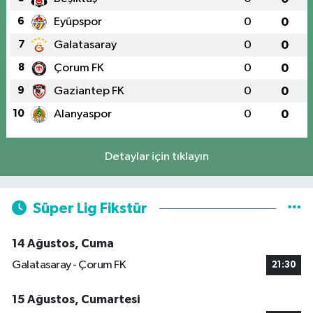
6
Eyüpspor
0
0
7
Galatasaray
0
0
8
Çorum FK
0
0
9
Gaziantep FK
0
0
10
Alanyaspor
0
0
Detaylar için tıklayın
Süper Lig Fikstür
14 Ağustos, Cuma
Galatasaray - Çorum FK
21:30
15 Ağustos, Cumartesi