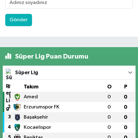
Gönder
Süper Lig Puan Durumu
Süper Lig
#
Takım
O
P
1
Amed
0
0
2
Erzurumspor FK
0
0
3
Başakşehir
0
0
4
Kocaelispor
0
0
5
Beşiktaş
0
0