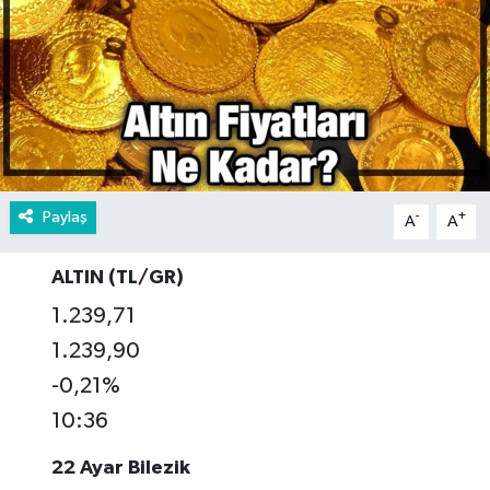
Paylaş
-
+
A
A
ALTIN (TL/GR)
1.239,71
1.239,90
-0,21%
10:36
22 Ayar Bilezik