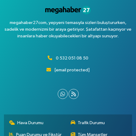
megahaber27com, yepyeni temasıyla sizleri buluştururken,
sadelik ve modernizmi bir araya getiriyor. Şatafattan kaçınıyor ve
insanlara haber okuyabilecekleri bir altyapı sunuyor.
0 532 051 08 50
[email protected]
Hava Durumu
Trafik Durumu
Puan Durumu ve Fikstür
Tüm Manşetler