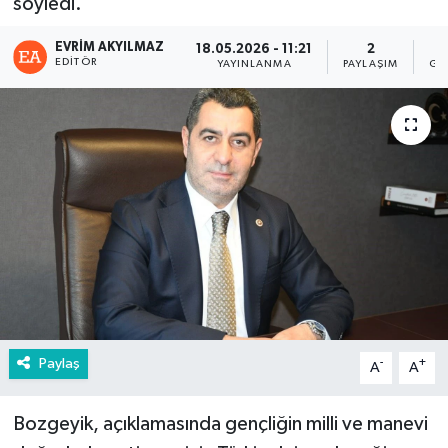
söyledi.
EVRIM AKYILMAZ
18.05.2026 - 11:21
2
EDITÖR
YAYINLANMA
PAYLAŞIM
GÖ
Paylaş
-
+
A
A
Bozgeyik, açıklamasında gençliğin milli ve manevi