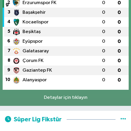
2
Erzurumspor FK
0
0
3
Başakşehir
0
0
4
Kocaelispor
0
0
5
Beşiktaş
0
0
6
Eyüpspor
0
0
7
Galatasaray
0
0
8
Çorum FK
0
0
9
Gaziantep FK
0
0
10
Alanyaspor
0
0
Detaylar için tıklayın
Süper Lig Fikstür