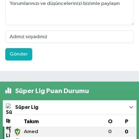
Gönder
Süper Lig Puan Durumu
Süper Lig
#
Takım
O
P
1
Amed
0
0