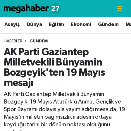
Hava Durumu
Asayiş
Dünya
Eğitim
Ekonomi
Gündem
M
Trafik Durumu
HABERLER
GÜNDEM
AK Parti Gaziantep
Süper Lig Puan Durumu ve Fikstür
Milletvekili Bünyamin
Tüm Manşetler
Bozgeyik'ten 19 Mayıs
mesajı
Son Dakika Haberleri
AK Parti Gaziantep Milletvekili Bünyamin
Haber Arşivi
Bozgeyik, 19 Mayıs Atatürk'ü Anma, Gençlik ve
Spor Bayramı dolayısıyla yayımladığı mesajda, 19
Mayıs'ın milletin bağımsızlık iradesini ortaya
koyduğu tarihi bir dönüm noktası olduğunu