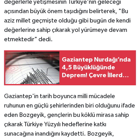
değerlerle yetişmesinin Türkiye'nin geleceği
açısından büyük önem taşıdığını belirterek, "Bu
aziz millet geçmişte olduğu gibi bugün de kendi
değerlerine sahip çıkarak yol yürümeye devam
etmektedir" dedi.
Gaziantep Nurdağı’nda
4,5 Büyüklüğünde
Deprem! Çevre İllerde
de Hissedildi
Gaziantep'in tarih boyunca milli mücadele
ruhunun en güçlü şehirlerinden biri olduğunu ifade
eden Bozgeyik, gençlerin bu köklü mirasa sahip
çıkarak Türkiye Yüzyılı hedeflerine katkı
sunacağına inandığını kaydetti. Bozgeyik,