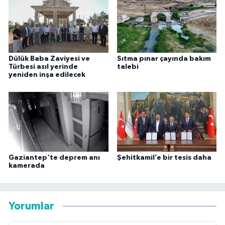
Dülük Baba Zaviyesi ve
Sıtma pınar çayında bakım
Türbesi asıl yerinde
talebi
yeniden inşa edilecek
Gaziantep'te deprem anı
Şehitkamil’e bir tesis daha
kamerada
Yorumlar