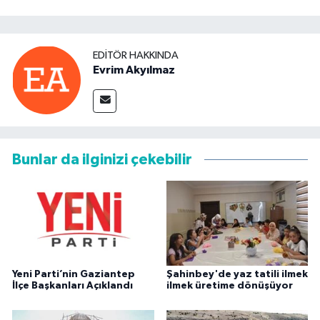
EDITÖR HAKKINDA
Evrim Akyılmaz
Bunlar da ilginizi çekebilir
Yeni Parti’nin Gaziantep
Şahinbey'de yaz tatili ilmek
İlçe Başkanları Açıklandı
ilmek üretime dönüşüyor