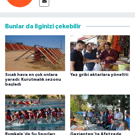
Bunlar da ilginizi çekebilir
Sıcak hava en çok onlara
Yaz gribi aktarlara yöneltti
yaradı: Kurutmalık sezonu
başladı
Rumkale'de Su Sporları
Gaziantep'te Afetzede