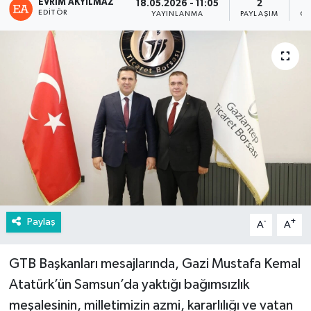
EVRIM AKYILMAZ
18.05.2026 - 11:05
2
EDITÖR
YAYINLANMA
PAYLAŞIM
GÖ
Paylaş
-
+
A
A
GTB Başkanları mesajlarında, Gazi Mustafa Kemal
Atatürk’ün Samsun’da yaktığı bağımsızlık
meşalesinin, milletimizin azmi, kararlılığı ve vatan