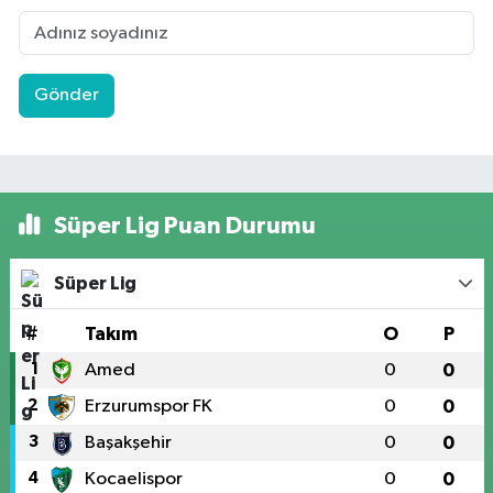
Gönder
Süper Lig Puan Durumu
Süper Lig
#
Takım
O
P
1
Amed
0
0
2
Erzurumspor FK
0
0
3
Başakşehir
0
0
4
Kocaelispor
0
0