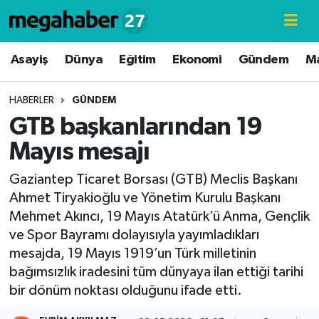
Hava Durumu
Asayiş
Dünya
Eğitim
Ekonomi
Gündem
M
Trafik Durumu
HABERLER
GÜNDEM
GTB başkanlarından 19
Süper Lig Puan Durumu ve Fikstür
Mayıs mesajı
Tüm Manşetler
Gaziantep Ticaret Borsası (GTB) Meclis Başkanı
Ahmet Tiryakioğlu ve Yönetim Kurulu Başkanı
Son Dakika Haberleri
Mehmet Akıncı, 19 Mayıs Atatürk’ü Anma, Gençlik
ve Spor Bayramı dolayısıyla yayımladıkları
Haber Arşivi
mesajda, 19 Mayıs 1919’un Türk milletinin
bağımsızlık iradesini tüm dünyaya ilan ettiği tarihi
bir dönüm noktası olduğunu ifade etti.