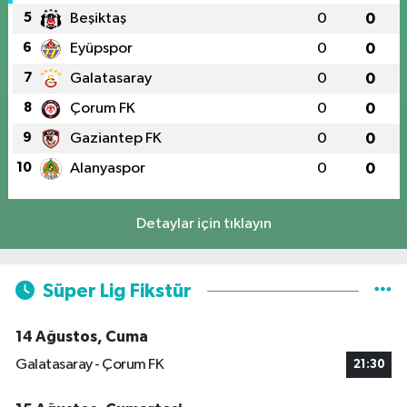
5
Beşiktaş
0
0
6
Eyüpspor
0
0
7
Galatasaray
0
0
8
Çorum FK
0
0
9
Gaziantep FK
0
0
10
Alanyaspor
0
0
Detaylar için tıklayın
Süper Lig Fikstür
14 Ağustos, Cuma
Galatasaray - Çorum FK
21:30