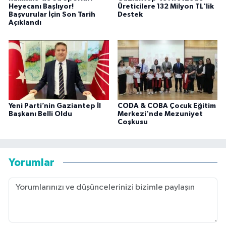
Heyecanı Başlıyor!
Üreticilere 132 Milyon TL'lik
Başvurular İçin Son Tarih
Destek
Açıklandı
Yeni Parti’nin Gaziantep İl
CODA & COBA Çocuk Eğitim
Başkanı Belli Oldu
Merkezi'nde Mezuniyet
Coşkusu
Yorumlar