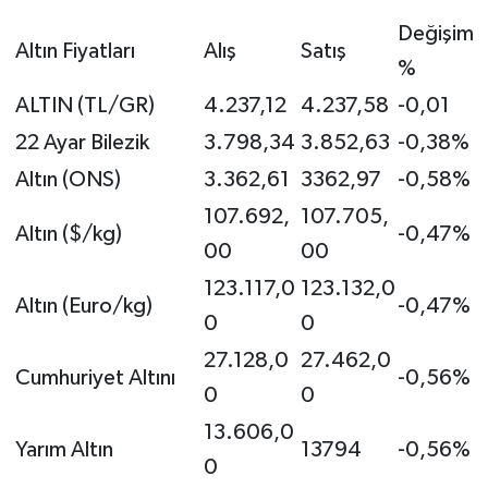
Değişim
Altın Fiyatları
Alış
Satış
%
ALTIN (TL/GR)
4.237,12
4.237,58
-0,01
22 Ayar Bilezik
3.798,34
3.852,63
-0,38%
Altın (ONS)
3.362,61
3362,97
-0,58%
107.692,
107.705,
Altın ($/kg)
-0,47%
00
00
123.117,0
123.132,0
Altın (Euro/kg)
-0,47%
0
0
27.128,0
27.462,0
Cumhuriyet Altını
-0,56%
0
0
13.606,0
Yarım Altın
13794
-0,56%
0