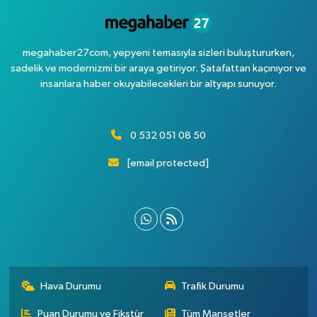
megahaber27com, yepyeni temasıyla sizleri buluştururken,
sadelik ve modernizmi bir araya getiriyor. Şatafattan kaçınıyor ve
insanlara haber okuyabilecekleri bir altyapı sunuyor.
0 532 051 08 50
[email protected]
Hava Durumu
Trafik Durumu
Puan Durumu ve Fikstür
Tüm Manşetler