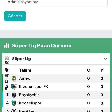
Gönder
Süper Lig Puan Durumu
Süper Lig
#
Takım
O
P
1
Amed
0
0
2
Erzurumspor FK
0
0
3
Başakşehir
0
0
4
Kocaelispor
0
0
5
Beşiktaş
0
0