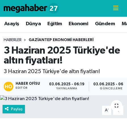
Hava Durumu
Asayiş
Dünya
Eğitim
Ekonomi
Gündem
M
Trafik Durumu
HABERLER
GAZIANTEP EKONOMI HABERLERI
3 Haziran 2025 Türkiye'de
Süper Lig Puan Durumu ve Fikstür
altın fiyatları!
Tüm Manşetler
3 Haziran 2025 Türkiye'de altın fiyatları!
Son Dakika Haberleri
HABER OFISU
03.06.2025 - 06:19
03.06.2025 - 06:
EDITÖR
YAYINLANMA
GÜNCELLEME
Haber Arşivi
Paylaş
-
+
A
A