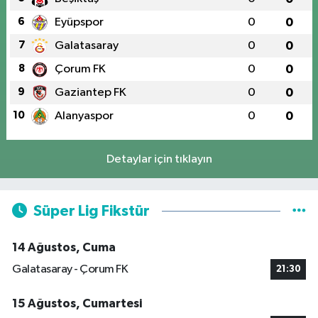
6
Eyüpspor
0
0
7
Galatasaray
0
0
8
Çorum FK
0
0
9
Gaziantep FK
0
0
10
Alanyaspor
0
0
Detaylar için tıklayın
Süper Lig Fikstür
14 Ağustos, Cuma
Galatasaray - Çorum FK
21:30
15 Ağustos, Cumartesi