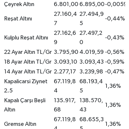
Çeyrek Altın
6.801,00
6.895,00
-0,0059
27.160,4
27.494,9
Reşat Altını
-0,44%
7
5
27.162,6
27.497,2
Kulplu Reşat Altını
-0,43%
9
0
22 Ayar Altın TL/Gr
3.795,90
4.019,59
-0,56%
18 Ayar Altın TL/Gr
3.093,10
3.093,43
-0,59%
14 Ayar Altın TL/Gr
2.277,17
3.239,98
-0,47%
Kapalicarsi Ziynet
67.119,8
68.193,4
1,36%
2.5
4
5
Kapalı Çarşı Beşli
135.917,
138.570,
1,36%
Altın
68
43
67.119,8
68.655,3
Gremse Altın
1,36%
4
5