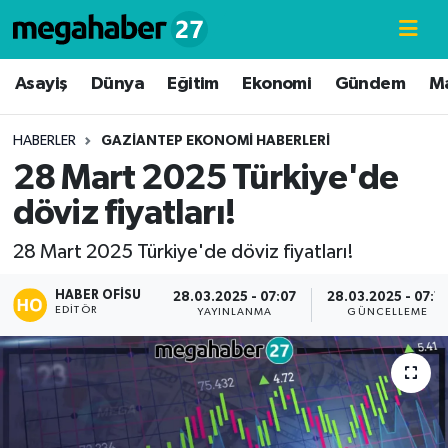
Hava Durumu
Asayiş
Dünya
Eğitim
Ekonomi
Gündem
M
Trafik Durumu
HABERLER
GAZIANTEP EKONOMI HABERLERI
28 Mart 2025 Türkiye'de
Süper Lig Puan Durumu ve Fikstür
döviz fiyatları!
Tüm Manşetler
28 Mart 2025 Türkiye'de döviz fiyatları!
Son Dakika Haberleri
HABER OFISU
28.03.2025 - 07:07
28.03.2025 - 07:1
EDITÖR
YAYINLANMA
GÜNCELLEME
Haber Arşivi