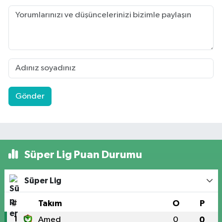
Gönder
Süper Lig Puan Durumu
Süper Lig
#
Takım
O
P
1
Amed
0
0