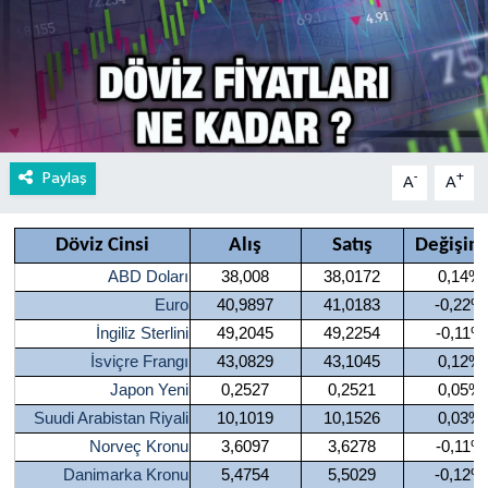
Paylaş
-
+
A
A
Döviz Cinsi
Alış
Satış
Değişim
ABD Doları
38,008
38,0172
0,14%
Euro
40,9897
41,0183
-0,22%
İngiliz Sterlini
49,2045
49,2254
-0,11%
İsviçre Frangı
43,0829
43,1045
0,12%
Japon Yeni
0,2527
0,2521
0,05%
Suudi Arabistan Riyali
10,1019
10,1526
0,03%
Norveç Kronu
3,6097
3,6278
-0,11%
Danimarka Kronu
5,4754
5,5029
-0,12%