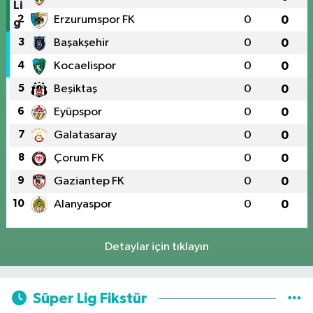
2
Erzurumspor FK
0
0
3
Başakşehir
0
0
4
Kocaelispor
0
0
5
Beşiktaş
0
0
6
Eyüpspor
0
0
7
Galatasaray
0
0
8
Çorum FK
0
0
9
Gaziantep FK
0
0
10
Alanyaspor
0
0
Detaylar için tıklayın
Süper Lig Fikstür