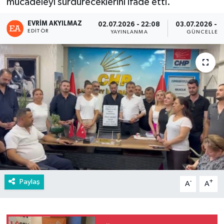
mücadeleyi sürdüreceklerini ifade etti.
EVRIM AKYILMAZ
02.07.2026 - 22:08
03.07.2026 - 0
EDITÖR
YAYINLANMA
GÜNCELLEM
Paylaş
-
+
A
A