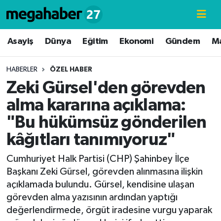
Hava Durumu
Asayiş
Dünya
Eğitim
Ekonomi
Gündem
M
Trafik Durumu
HABERLER
ÖZEL HABER
Zeki Gürsel'den görevden
Süper Lig Puan Durumu ve Fikstür
alma kararına açıklama:
Tüm Manşetler
"Bu hükümsüz gönderilen
kâğıtları tanımıyoruz"
Son Dakika Haberleri
Cumhuriyet Halk Partisi (CHP) Şahinbey İlçe
Haber Arşivi
Başkanı Zeki Gürsel, görevden alınmasına ilişkin
açıklamada bulundu. Gürsel, kendisine ulaşan
görevden alma yazısının ardından yaptığı
değerlendirmede, örgüt iradesine vurgu yaparak