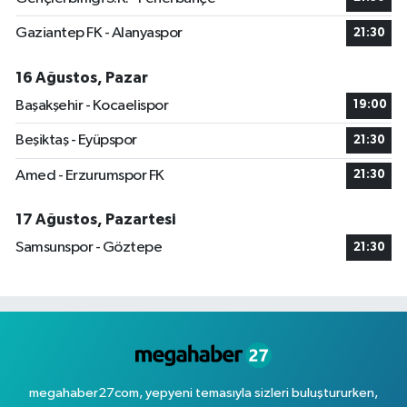
Gaziantep FK - Alanyaspor
21:30
16 Ağustos, Pazar
Başakşehir - Kocaelispor
19:00
Beşiktaş - Eyüpspor
21:30
Amed - Erzurumspor FK
21:30
17 Ağustos, Pazartesi
Samsunspor - Göztepe
21:30
megahaber27com, yepyeni temasıyla sizleri buluştururken,