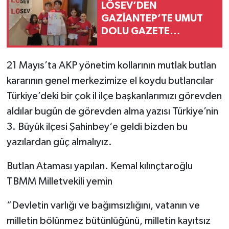
LÖSEV’DEN
GAZİANTEP’TE UMUT
DOLU GAZETE
ATÖLYESİ
21 Mayıs’ta AKP yönetim kollarının mutlak butlan
kararının genel merkezimize el koydu butlancılar
Türkiye’deki bir çok il ilçe başkanlarımızı görevden
aldılar bugün de görevden alma yazısı Türkiye’nin
3. Büyük ilçesi Şahinbey‘e geldi bizden bu
yazılardan güç almalıyız.
Butlan Ataması yapılan. Kemal kılınçtaroğlu
TBMM Milletvekili yemin
“Devletin varlığı ve bağımsızlığını, vatanın ve
milletin bölünmez bütünlüğünü, milletin kayıtsız