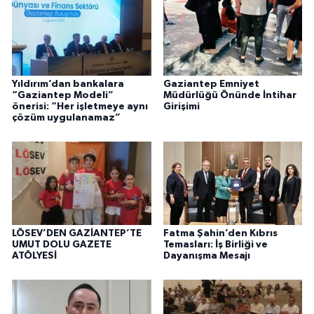
Yıldırım’dan bankalara
Gaziantep Emniyet
“Gaziantep Modeli”
Müdürlüğü Önünde İntihar
önerisi: “Her işletmeye aynı
Girişimi
çözüm uygulanamaz”
LÖSEV’DEN GAZİANTEP’TE
Fatma Şahin’den Kıbrıs
UMUT DOLU GAZETE
Temasları: İş Birliği ve
ATÖLYESİ
Dayanışma Mesajı