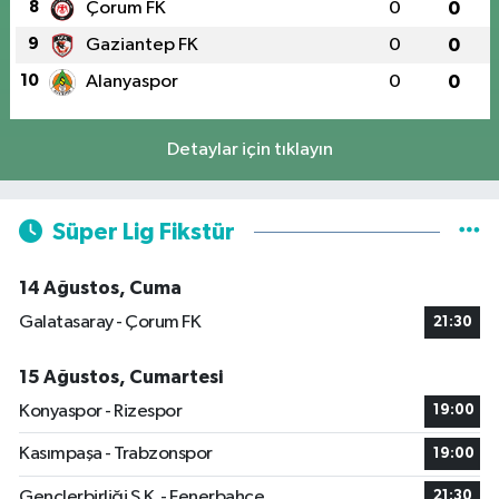
8
Çorum FK
0
0
9
Gaziantep FK
0
0
10
Alanyaspor
0
0
Detaylar için tıklayın
Süper Lig Fikstür
14 Ağustos, Cuma
Galatasaray - Çorum FK
21:30
15 Ağustos, Cumartesi
Konyaspor - Rizespor
19:00
Kasımpaşa - Trabzonspor
19:00
Gençlerbirliği S.K. - Fenerbahçe
21:30