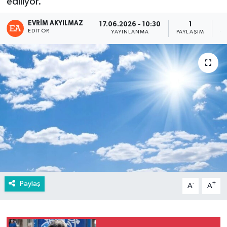
ediliyor.
EVRIM AKYILMAZ
17.06.2026 - 10:30
1
EDITÖR
YAYINLANMA
PAYLAŞIM
G
Paylaş
-
+
A
A