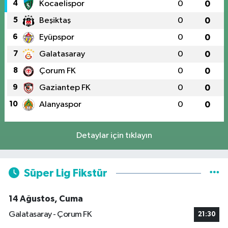
4
Kocaelispor
0
0
5
Beşiktaş
0
0
6
Eyüpspor
0
0
7
Galatasaray
0
0
8
Çorum FK
0
0
9
Gaziantep FK
0
0
10
Alanyaspor
0
0
Detaylar için tıklayın
Süper Lig Fikstür
14 Ağustos, Cuma
Galatasaray - Çorum FK
21:30