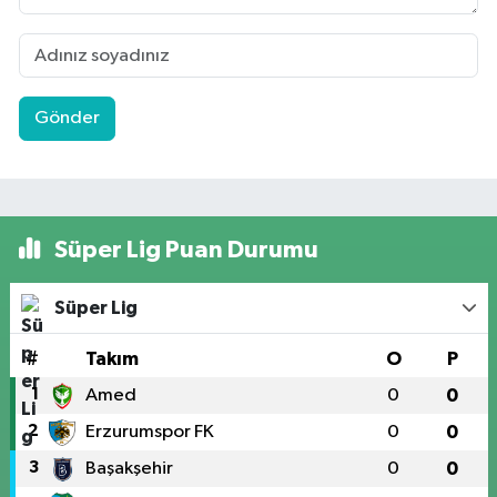
Gönder
Süper Lig Puan Durumu
Süper Lig
#
Takım
O
P
1
Amed
0
0
2
Erzurumspor FK
0
0
3
Başakşehir
0
0