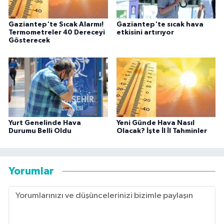
Gaziantep'te Sıcak Alarmı!
Gaziantep'te sıcak hava
Termometreler 40 Dereceyi
etkisini artırıyor
Gösterecek
Yurt Genelinde Hava
Yeni Günde Hava Nasıl
Durumu Belli Oldu
Olacak? İşte İl İl Tahminler
Yorumlar