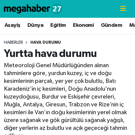
Hava Durumu
Asayiş
Dünya
Eğitim
Ekonomi
Gündem
M
Trafik Durumu
HABERLER
HAVA DURUMU
Yurtta hava durumu
Süper Lig Puan Durumu ve Fikstür
Meteoroloji Genel Müdürlüğünden alınan
Tüm Manşetler
tahminlere göre, yurdun kuzey, iç ve doğu
kesimlerinin parçalı, yer yer çok bulutlu, Batı
Son Dakika Haberleri
Karadeniz’in iç kesimleri, Doğu Anadolu'nun
kuzeydoğusu, Burdur ve Eskişehir çevreleri,
Haber Arşivi
Muğla, Antalya, Giresun, Trabzon ve Rize’nin iç
kesimleri ile Van’ın doğu kesimlerinin yerel olmak
üzere sağanak ve gök gürültülü sağanak yağışlı,
diğer yerlerin az bulutlu ve açık geçeceği tahmin