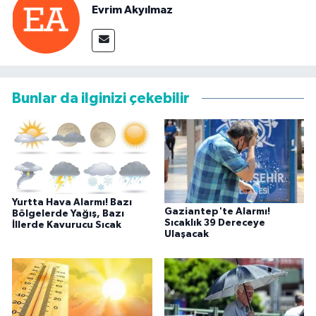
Evrim Akyılmaz
Bunlar da ilginizi çekebilir
Yurtta Hava Alarmı! Bazı
Gaziantep'te Alarmı!
Bölgelerde Yağış, Bazı
Sıcaklık 39 Dereceye
İllerde Kavurucu Sıcak
Ulaşacak