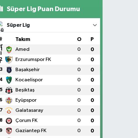
Süper Lig Puan Durumu
Süper Lig
#
Takım
O
P
1
Amed
0
0
2
Erzurumspor FK
0
0
3
Başakşehir
0
0
4
Kocaelispor
0
0
5
Beşiktaş
0
0
6
Eyüpspor
0
0
7
Galatasaray
0
0
8
Çorum FK
0
0
9
Gaziantep FK
0
0