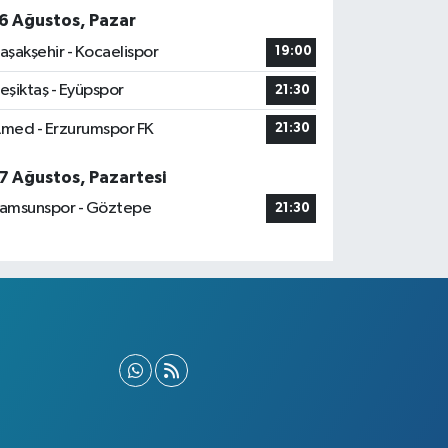
6 Ağustos, Pazar
aşakşehir - Kocaelispor
19:00
eşiktaş - Eyüpspor
21:30
med - Erzurumspor FK
21:30
7 Ağustos, Pazartesi
amsunspor - Göztepe
21:30