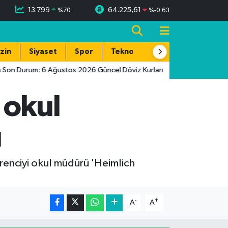
13.799
64.225,61
%
70
%
-0.63
zin
Siyaset
Spor
Teknoloji
n Durum: 6 Ağustos 2026 Güncel Döviz Kurları
07:52
Altında Y
 okul
ı
enciyi okul müdürü 'Heimlich
-
+
A
A