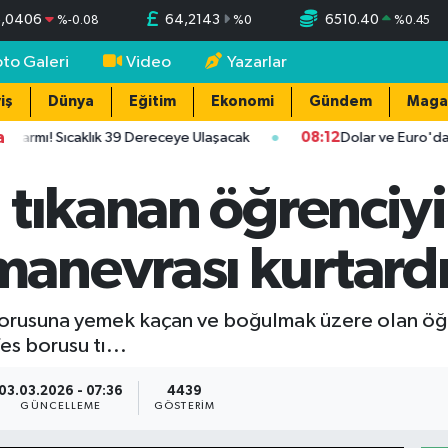
5,0406
64,2143
6510.40
%
-0.08
%
0
%
0.45
oto Galeri
Video
Yazarlar
iş
Dünya
Eğitim
Ekonomi
Gündem
Maga
a
rmı! Sıcaklık 39 Dereceye Ulaşacak
08:12
Dolar ve Euro'da So
 tıkanan öğrenciyi
anevrası kurtard
borusuna yemek kaçan ve boğulmak üzere olan öğr
s borusu tı...
03.03.2026 - 07:36
4439
GÜNCELLEME
GÖSTERIM