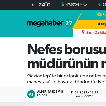
°
24
C
47,6704
5
%
0
F
Hava Durumu
Asay
Trafik Durumu
Son Dakik
erde Yağış, Bazı İllerde Kavurucu Sıcak
09:48
Gaziantep'te Ala
Süper Lig Puan Durumu ve Fikstür
Nefes borusu
Tüm Manşetler
müdürünün m
Son Dakika Haberleri
Gaziantep'te bir ortaokulda nefes 
Haber Arşivi
manevrası' ile hayata döndürdü. Nefe
ALPER TAŞDEMIR
11.03.2022 - 13:37
EDITÖR
YAYINLANMA