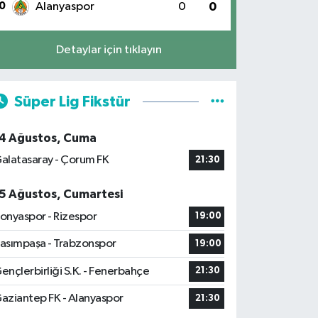
0
Alanyaspor
0
0
Detaylar için tıklayın
Süper Lig Fikstür
4 Ağustos, Cuma
alatasaray - Çorum FK
21:30
5 Ağustos, Cumartesi
onyaspor - Rizespor
19:00
asımpaşa - Trabzonspor
19:00
ençlerbirliği S.K. - Fenerbahçe
21:30
aziantep FK - Alanyaspor
21:30