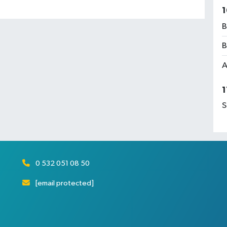
1
B
B
A
1
S
0 532 051 08 50
[email protected]