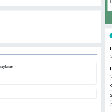
1
1
G
1
K
K
G
G