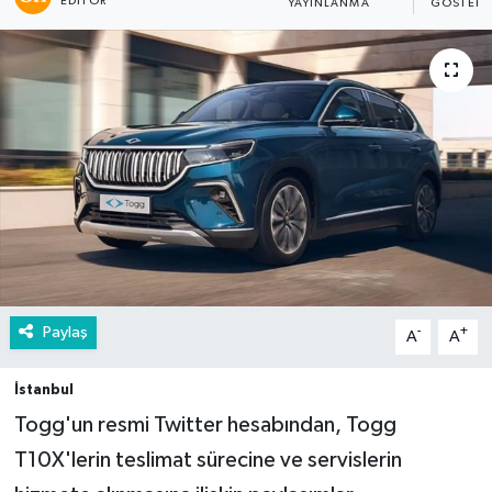
EDITÖR
YAYINLANMA
GÖSTERI
Paylaş
-
+
A
A
İstanbul
Togg'un resmi Twitter hesabından, Togg
T10X'lerin teslimat sürecine ve servislerin