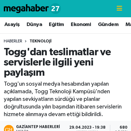
Hava Durumu
Asayiş
Dünya
Eğitim
Ekonomi
Gündem
M
Trafik Durumu
HABERLER
TEKNOLOJI
Togg'dan teslimatlar ve
Süper Lig Puan Durumu ve Fikstür
servislerle ilgili yeni
Tüm Manşetler
paylaşım
Son Dakika Haberleri
Togg'un sosyal medya hesabından yapılan
açıklamada, Togg Teknoloji Kampüsü'nden
Haber Arşivi
yapılan sevkiyatların sürdüğü ve planlar
doğrultusunda yılın başından itibaren servislerin
hizmete alınmaya devam ettiği bildirildi.
GAZIANTEP HABERLERI
29.04.2023 - 19:38
680