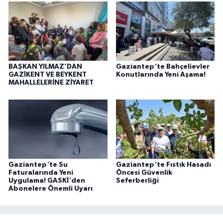
BAŞKAN YILMAZ’DAN
Gaziantep'te Bahçelievler
GAZİKENT VE BEYKENT
Konutlarında Yeni Aşama!
MAHALLELERİNE ZİYARET
Gaziantep'te Su
Gaziantep'te Fıstık Hasadı
Faturalarında Yeni
Öncesi Güvenlik
Uygulama! GASKİ'den
Seferberliği
Abonelere Önemli Uyarı