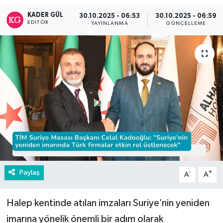
KADER GÜL
30.10.2025 - 06:53
30.10.2025 - 06:59
EDITÖR
YAYINLANMA
GÜNCELLEME
Paylaş
-
+
A
A
Halep kentinde atılan imzaları Suriye’nin yeniden
imarına yönelik önemli bir adım olarak