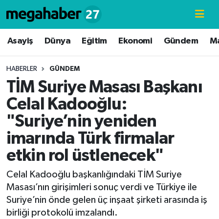
Hava Durumu
Asayiş
Dünya
Eğitim
Ekonomi
Gündem
M
Trafik Durumu
HABERLER
GÜNDEM
TİM Suriye Masası Başkanı
Süper Lig Puan Durumu ve Fikstür
Celal Kadooğlu:
Tüm Manşetler
"Suriye’nin yeniden
imarında Türk firmalar
Son Dakika Haberleri
etkin rol üstlenecek"
Haber Arşivi
Celal Kadooğlu başkanlığındaki TİM Suriye
Masası’nın girişimleri sonuç verdi ve Türkiye ile
Suriye’nin önde gelen üç inşaat şirketi arasında iş
birliği protokolü imzalandı.