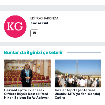
EDITÖR HAKKINDA
Kader Gül
Bunlar da ilginizi çekebilir
Gaziantep'te Evlenecek
Gaziantep'te Jeotermal
Çiftlere Büyük Destek! Yeni
Umudu: MTA'ya Yeni Sondaj
Nikah Salonu Bu Ay Açılıyor
Çağrısı