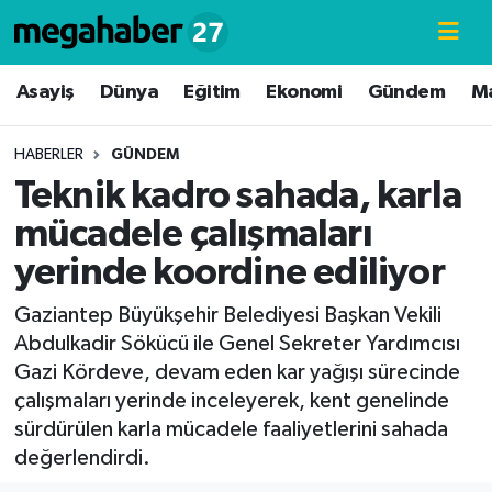
Hava Durumu
Asayiş
Dünya
Eğitim
Ekonomi
Gündem
M
Trafik Durumu
HABERLER
GÜNDEM
Teknik kadro sahada, karla
Süper Lig Puan Durumu ve Fikstür
mücadele çalışmaları
Tüm Manşetler
yerinde koordine ediliyor
Son Dakika Haberleri
Gaziantep Büyükşehir Belediyesi Başkan Vekili
Abdulkadir Sökücü ile Genel Sekreter Yardımcısı
Haber Arşivi
Gazi Kördeve, devam eden kar yağışı sürecinde
çalışmaları yerinde inceleyerek, kent genelinde
sürdürülen karla mücadele faaliyetlerini sahada
değerlendirdi.