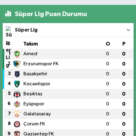
Süper Lig Puan Durumu
Süper Lig
#
Takım
O
P
1
Amed
0
0
2
Erzurumspor FK
0
0
3
Başakşehir
0
0
4
Kocaelispor
0
0
5
Beşiktaş
0
0
6
Eyüpspor
0
0
7
Galatasaray
0
0
8
Çorum FK
0
0
9
Gaziantep FK
0
0