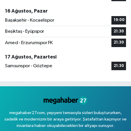
16 Ağustos, Pazar
Başakşehir - Kocaelispor
19:00
Beşiktaş - Eyüpspor
21:30
Amed - Erzurumspor FK
21:30
17 Ağustos, Pazartesi
Samsunspor - Göztepe
21:30
megahaber27com, yepyeni temasıyla sizleri buluştururken,
sadelik ve modernizmi bir araya getiriyor. Şatafattan kaçınıyor ve
insanlara haber okuyabilecekleri bir altyapı sunuyor.