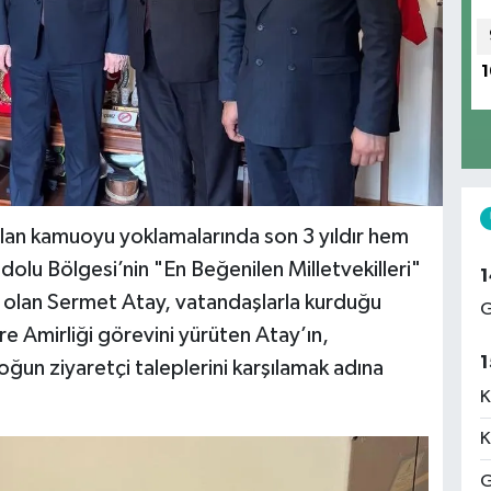
1
ılan kamuoyu yoklamalarında son 3 yıldır hem
u Bölgesi’nin "En Beğenilen Milletvekilleri"
1
ri olan Sermet Atay, vatandaşlarla kurduğu
G
e Amirliği görevini yürüten Atay’ın,
1
ğun ziyaretçi taleplerini karşılamak adına
K
K
G