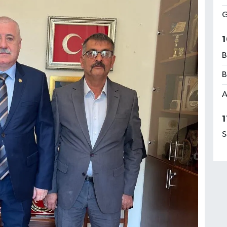
G
1
B
B
A
1
S