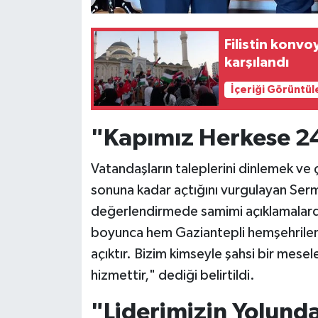
Filistin konv
karşılandı
İçeriği Görüntül
"Kapımız Herkese 24
Vatandaşların taleplerini dinlemek ve
sonuna kadar açtığını vurgulayan Sermet
değerlendirmede samimi açıklamalard
boyunca hem Gaziantepli hemşehriler
açıktır. Bizim kimseyle şahsi bir mes
hizmettir," dediği belirtildi.
"Liderimizin Yolund