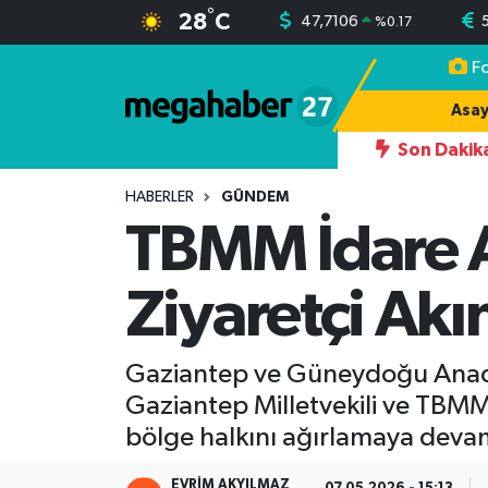
°
28
C
47,7106
%
0.17
F
Hava Durumu
Asay
Trafik Durumu
Son Dakik
ILMAZ KARKAMIŞLI, ESKİ HAKİMDİR
17:42
AHMET YILMAZ KİM
Süper Lig Puan Durumu ve Fikstür
HABERLER
GÜNDEM
TBMM İdare A
Tüm Manşetler
Ziyaretçi Akı
Son Dakika Haberleri
Haber Arşivi
Gaziantep ve Güneydoğu Anadolu
Gaziantep Milletvekili ve TBMM
bölge halkını ağırlamaya devam
EVRIM AKYILMAZ