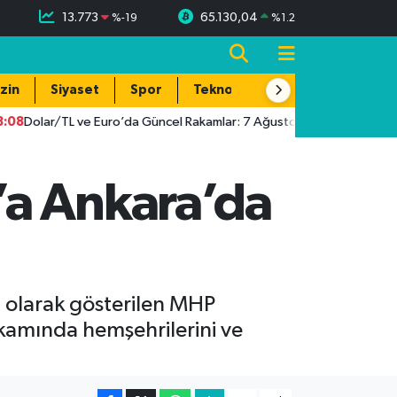
13.773
65.130,04
%
-19
%
1.2
zin
Siyaset
Spor
Teknoloji
ar/TL ve Euro’da Güncel Rakamlar: 7 Ağustos 2026 Döviz Fiyatları
’a Ankara’da
i olarak gösterilen MHP
kamında hemşehrilerini ve