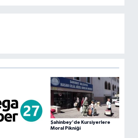
Şahinbey'de Kursiyerlere
Moral Pikniği