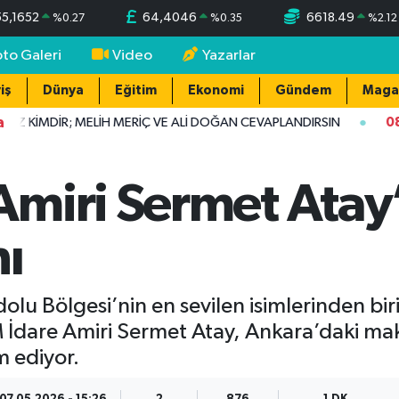
55,1652
64,4046
6618.49
%
0.27
%
0.35
%
2.12
oto Galeri
Video
Yazarlar
iş
Dünya
Eğitim
Ekonomi
Gündem
Maga
a
DİR; MELİH MERİÇ VE ALİ DOĞAN CEVAPLANDIRSIN
08:08
Dol
miri Sermet Atay
nı
 Bölgesi’nin en sevilen isimlerinden bir
 İdare Amiri Sermet Atay, Ankara’daki ma
 ediyor.