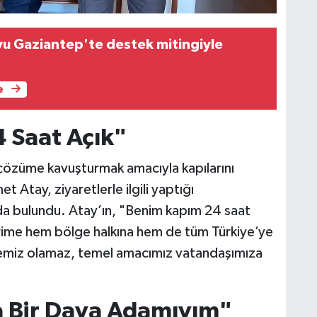
oyu Gaziantep'te destek mitingiyle
e
 Saat Açık"
 çözüme kavuşturmak amacıyla kapılarını
 Atay, ziyaretlerle ilgili yaptığı
a bulundu. Atay’ın, "Benim kapım 24 saat
ime hem bölge halkına hem de tüm Türkiye’ye
elemiz olamaz, temel amacımız vatandaşımıza
a Bir Dava Adamıyım"