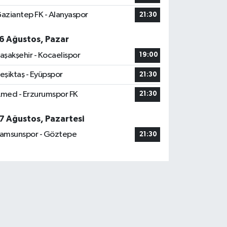
aziantep FK - Alanyaspor
21:30
6 Ağustos, Pazar
aşakşehir - Kocaelispor
19:00
eşiktaş - Eyüpspor
21:30
med - Erzurumspor FK
21:30
7 Ağustos, Pazartesi
amsunspor - Göztepe
21:30