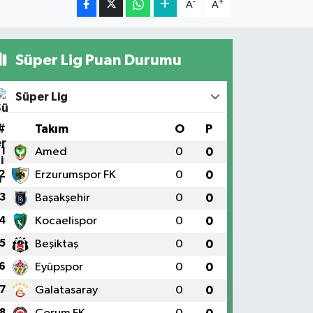
-
+
A
A
Süper Lig Puan Durumu
Süper Lig
#
Takım
O
P
1
Amed
0
0
2
Erzurumspor FK
0
0
3
Başakşehir
0
0
4
Kocaelispor
0
0
5
Beşiktaş
0
0
6
Eyüpspor
0
0
7
Galatasaray
0
0
8