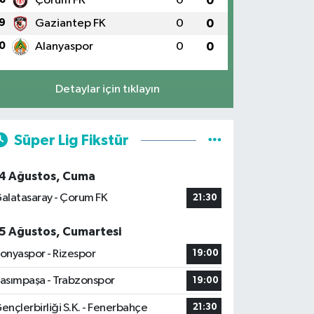
Çorum FK
0
0
9
Gaziantep FK
0
0
0
Alanyaspor
0
0
Detaylar için tıklayın
Süper Lig Fikstür
4 Ağustos, Cuma
alatasaray - Çorum FK
21:30
5 Ağustos, Cumartesi
onyaspor - Rizespor
19:00
asımpaşa - Trabzonspor
19:00
ençlerbirliği S.K. - Fenerbahçe
21:30