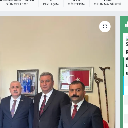
07.05.2026 - 15:26
2
876
1 DK
GÜNCELLEME
PAYLAŞIM
GÖSTERIM
OKUNMA SÜRESI