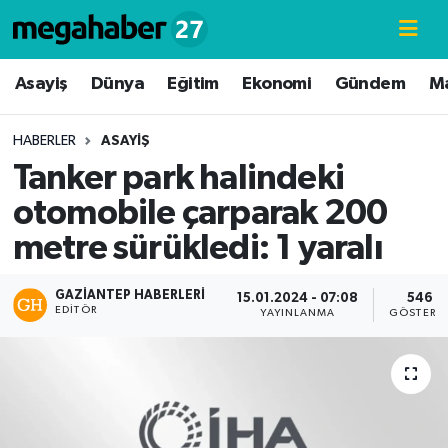
Hava Durumu
Asayiş
Dünya
Eğitim
Ekonomi
Gündem
M
Trafik Durumu
HABERLER
ASAYIŞ
Tanker park halindeki
Süper Lig Puan Durumu ve Fikstür
otomobile çarparak 200
Tüm Manşetler
metre sürükledi: 1 yaralı
Son Dakika Haberleri
GAZIANTEP HABERLERI
15.01.2024 - 07:08
546
EDITÖR
YAYINLANMA
GÖSTERI
Haber Arşivi