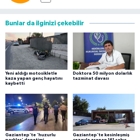
Bunlar da ilginizi çekebilir
Yeni aldığı motosikletle
Doktora 50 milyon dolarlık
kaza yapan genç hayatını
tazminat davası
kaybetti
Gaziantep'te 'huzurlu
Gaziantep'te kesinleşmiş
parklar' denetimi
cezayla aranan 161 şahıs