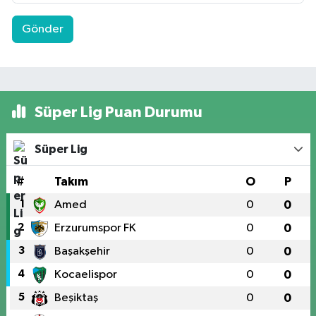
Gönder
Süper Lig Puan Durumu
Süper Lig
#
Takım
O
P
1
Amed
0
0
2
Erzurumspor FK
0
0
3
Başakşehir
0
0
4
Kocaelispor
0
0
5
Beşiktaş
0
0