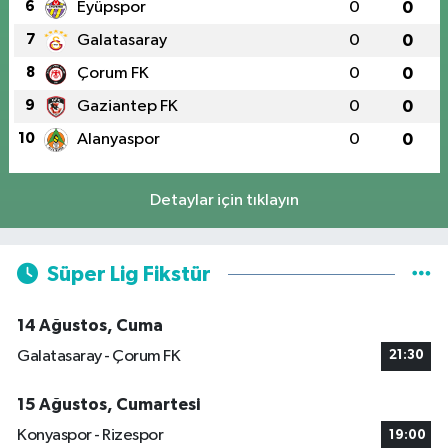
6
Eyüpspor
0
0
7
Galatasaray
0
0
8
Çorum FK
0
0
9
Gaziantep FK
0
0
10
Alanyaspor
0
0
Detaylar için tıklayın
Süper Lig Fikstür
14 Ağustos, Cuma
Galatasaray - Çorum FK
21:30
15 Ağustos, Cumartesi
Konyaspor - Rizespor
19:00