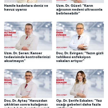
Hamile kadınlara deniz ve
Uzm. Dr. Güzel: "Karın
havuz uyarısı
ağrısının nedeni ultrasonla
belirlenebilir"
Uzm. Dr. Şeran: Kanser
Doç. Dr. Evirgen: "Yazın gizli
tedavisinde kontrollerinizi
tehlikesi enfeksiyon
aksatmayın"
vakaları artıyor"
Doç. Dr. Aytaç "Havuzdan
Op. Dr. Şerife Eskalen: "Yaz
çıktıktan sonra kulağınızı
sıcağı gebeleri daha fazla