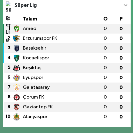
Süper Lig
#
Takım
O
P
1
Amed
0
0
2
Erzurumspor FK
0
0
3
Başakşehir
0
0
4
Kocaelispor
0
0
5
Beşiktaş
0
0
6
Eyüpspor
0
0
7
Galatasaray
0
0
8
Çorum FK
0
0
9
Gaziantep FK
0
0
10
Alanyaspor
0
0