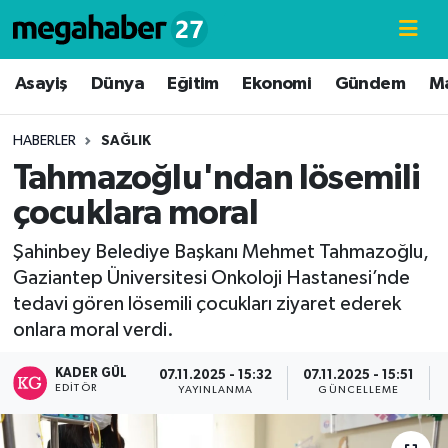
Hava Durumu
Asayiş
Dünya
Eğitim
Ekonomi
Gündem
M
Trafik Durumu
HABERLER
SAĞLIK
Tahmazoğlu'ndan lösemili
Süper Lig Puan Durumu ve Fikstür
çocuklara moral
Tüm Manşetler
Şahinbey Belediye Başkanı Mehmet Tahmazoğlu,
Gaziantep Üniversitesi Onkoloji Hastanesi’nde
Son Dakika Haberleri
tedavi gören lösemili çocukları ziyaret ederek
onlara moral verdi.
Haber Arşivi
KADER GÜL
07.11.2025 - 15:32
07.11.2025 - 15:51
EDITÖR
YAYINLANMA
GÜNCELLEME