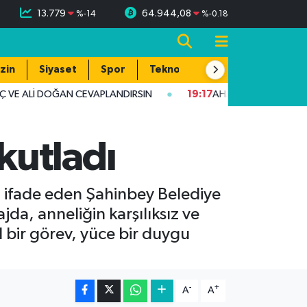
13.779
64.944,08
%
-14
%
-0.18
zin
Siyaset
Spor
Teknoloji
 VE ALİ DOĞAN CEVAPLANDIRSIN
19:17
AHMET YILMAZ KARKAMI
kutladı
ı ifade eden Şahinbey Belediye
a, anneliğin karşılıksız ve
 bir görev, yüce bir duygu
-
+
A
A