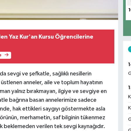
1
en Yaz Kur'an Kursu Öğrencilerine
e
1
evgi ve şefkatle, sağlıklı nesillerin
G
 üstlenen anneler, aile ve toplum hayatının
1
zaman yalnız bırakmayan, ilgiye ve sevgiye en
K
atle bağrına basan annelerimize sadece
K
nde, hak ettikleri saygıyı göstermekte asla
örünün, merhametin, saf bilginin tükenmez
G
lık beklemeden verilen tek sevgi kaynağıdır.
G