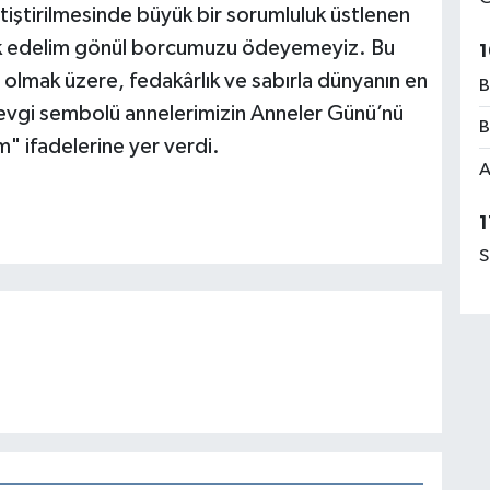
etiştirilmesinde büyük bir sorumluluk üstlenen
ek edelim gönül borcumuzu ödeyemeyiz. Bu
1
i olmak üzere, fedakârlık ve sabırla dünyanın en
B
 sevgi sembolü annelerimizin Anneler Günü’nü
B
um" ifadelerine yer verdi.
A
1
S