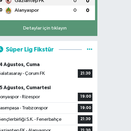
9
Gaziantep FK
0
0
0
Alanyaspor
0
0
Detaylar için tıklayın
Süper Lig Fikstür
4 Ağustos, Cuma
alatasaray - Çorum FK
21:30
5 Ağustos, Cumartesi
onyaspor - Rizespor
19:00
asımpaşa - Trabzonspor
19:00
ençlerbirliği S.K. - Fenerbahçe
21:30
aziantep FK - Alanyaspor
21:30