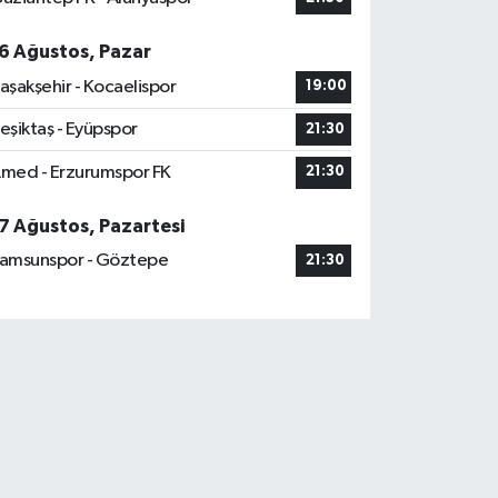
6 Ağustos, Pazar
aşakşehir - Kocaelispor
19:00
eşiktaş - Eyüpspor
21:30
med - Erzurumspor FK
21:30
7 Ağustos, Pazartesi
amsunspor - Göztepe
21:30