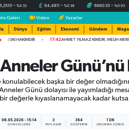
5,2510
64,4811
6660.55
%
0.32
%
0.38
%
0.03
oto Galeri
Video
Yazarlar
iş
Dünya
Eğitim
Ekonomi
Gündem
Maga
a
, ESKİ HAKİMDİR
17:42
AHMET YILMAZ KİMDİR; MELİH MERİÇ
Anneler Günü’nü 
 konulabilecek başka bir değer olmadığın
eler Günü dolayısı ile yayımladığı mesajd
çbir değerle kıyaslanamayacak kadar kutsal
08.05.2026 - 15:14
3
364
1 DK
GÜNCELLEME
PAYLAŞIM
GÖSTERIM
OKUNMA SÜRESI