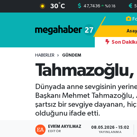
°
30
C
47,7436
5
%
0.18
F
Hava Durumu
Asay
Trafik Durumu
Son Dakik
19:17
AHMET YILMAZ KARKAMIŞLI
Süper Lig Puan Durumu ve Fikstür
HABERLER
GÜNDEM
Tahmazoğlu, 
Tüm Manşetler
Dünyada anne sevgisinin yerine
Son Dakika Haberleri
Başkanı Mehmet Tahmazoğlu, Ann
Haber Arşivi
şartsız bir sevgiye dayanan, hi
olduğunu ifade etti.
EVRIM AKYILMAZ
08.05.2026 - 15:02
EDITÖR
YAYINLANMA