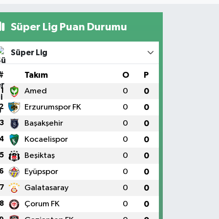
Süper Lig Puan Durumu
Süper Lig
#
Takım
O
P
1
Amed
0
0
2
Erzurumspor FK
0
0
3
Başakşehir
0
0
4
Kocaelispor
0
0
5
Beşiktaş
0
0
6
Eyüpspor
0
0
7
Galatasaray
0
0
8
Çorum FK
0
0