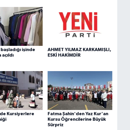
başladığı işinde
AHMET YILMAZ KARKAMIŞLI,
 açıldı
ESKİ HAKİMDİR
de Kursiyerlere
Fatma Şahin'den Yaz Kur'an
iği
Kursu Öğrencilerine Büyük
Sürpriz