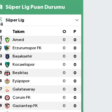
Süper Lig Puan Durumu
Süper Lig
#
Takım
O
P
1
Amed
0
0
2
Erzurumspor FK
0
0
3
Başakşehir
0
0
4
Kocaelispor
0
0
5
Beşiktaş
0
0
6
Eyüpspor
0
0
7
Galatasaray
0
0
8
Çorum FK
0
0
9
Gaziantep FK
0
0