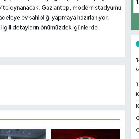
1
tep’te oynanacak. Gaziantep, modern stadyumu
deleye ev sahipliği yapmaya hazırlanıyor.
 ilgili detayların önümüzdeki günlerde
1
G
1
K
K
G
G