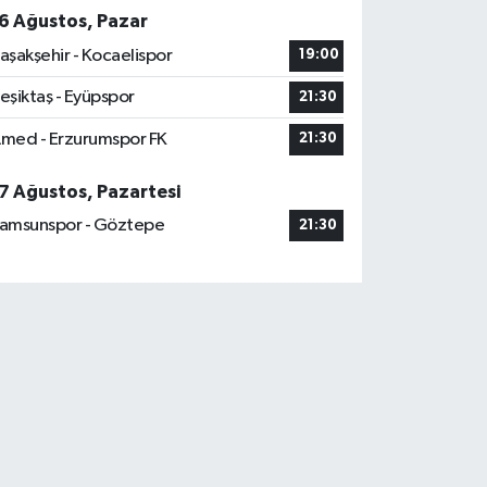
6 Ağustos, Pazar
aşakşehir - Kocaelispor
19:00
eşiktaş - Eyüpspor
21:30
med - Erzurumspor FK
21:30
7 Ağustos, Pazartesi
amsunspor - Göztepe
21:30