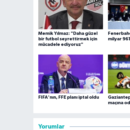
Memik Yılmaz: "Daha güzel
Fenerbahç
bir futbol seyrettirmek için
milyar 961
mücadele ediyoruz"
FIFA'nın, FFE planı iptal oldu
Gaziantep
maçına od
Yorumlar