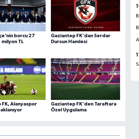
1
B
B
e’nin borcu 27
Gaziantep FK'dan Serdar
A
 milyon TL
Dursun Hamlesi
1
S
 FK, Alanyaspor
Gaziantep FK'den Taraftara
aklanıyor
Özel Uygulama