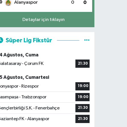
0
Alanyaspor
0
0
Detaylar için tıklayın
Süper Lig Fikstür
4 Ağustos, Cuma
alatasaray - Çorum FK
21:30
5 Ağustos, Cumartesi
onyaspor - Rizespor
19:00
asımpaşa - Trabzonspor
19:00
ençlerbirliği S.K. - Fenerbahçe
21:30
aziantep FK - Alanyaspor
21:30