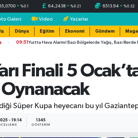
55,0700
64,2438
6513.94
%
0.1
%
0.21
%
0.32
oto Galeri
Video
Yazarlar
iş
Dünya
Eğitim
Ekonomi
Gündem
Maga
a
09:51
Yurtta Hava Alarmı! Bazı Bölgelerde Yağış, Bazı İllerde Kavur
rı Finali 5 Ocak’t
e Oynanacak
diği Süper Kupa heyecanı bu yıl Gaziante
2025 - 19:14
1345
CELLEME
GÖSTERIM