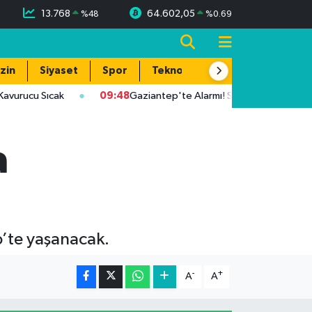
13.768
64.602,05
%
48
%
0.69
zin
Siyaset
Spor
Teknoloji
ucu Sıcak
09:48
Gaziantep'te Alarmı! Sıcaklık 39 Dereceye Ula
a
p’te yaşanacak.
-
+
A
A