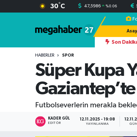
°
30
C
47,5986
%
0.06
F
Hava Durumu
Asay
Trafik Durumu
Son Dakik
RINDAN YAZDIĞI 242 OYDAN 174 OYLA İLÇE BAŞKANI OLUYOR
Süper Lig Puan Durumu ve Fikstür
HABERLER
SPOR
Süper Kupa Ya
Tüm Manşetler
Gaziantep’t
Son Dakika Haberleri
Haber Arşivi
Futbolseverlerin merakla bekle
KADER GÜL
12.11.2025 - 19:08
12.11.
EDITÖR
YAYINLANMA
GÜN