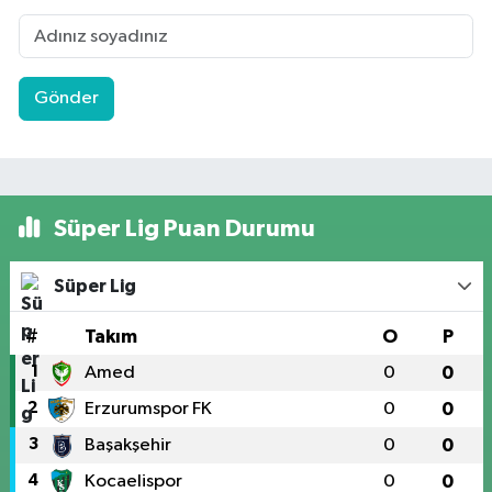
Gönder
Süper Lig Puan Durumu
Süper Lig
#
Takım
O
P
1
Amed
0
0
2
Erzurumspor FK
0
0
3
Başakşehir
0
0
4
Kocaelispor
0
0