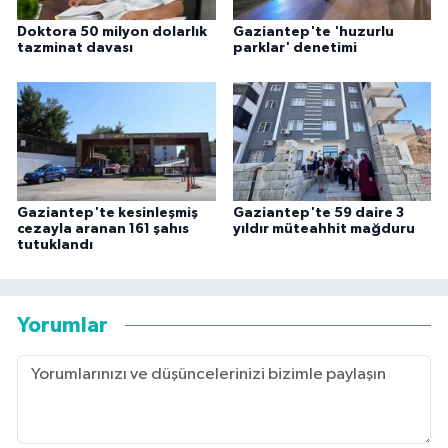
Doktora 50 milyon dolarlık
Gaziantep'te 'huzurlu
tazminat davası
parklar' denetimi
Gaziantep'te kesinleşmiş
Gaziantep'te 59 daire 3
cezayla aranan 161 şahıs
yıldır müteahhit mağduru
tutuklandı
Yorumlar