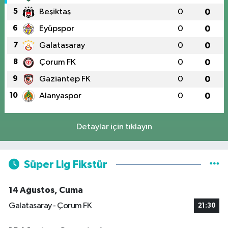
5
Beşiktaş
0
0
6
Eyüpspor
0
0
7
Galatasaray
0
0
8
Çorum FK
0
0
9
Gaziantep FK
0
0
10
Alanyaspor
0
0
Detaylar için tıklayın
Süper Lig Fikstür
14 Ağustos, Cuma
Galatasaray - Çorum FK
21:30