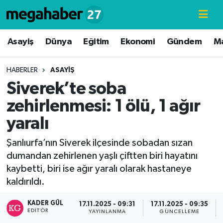
Hava Durumu
Asayiş
Dünya
Eğitim
Ekonomi
Gündem
M
Trafik Durumu
HABERLER
ASAYIŞ
Siverek’te soba
Süper Lig Puan Durumu ve Fikstür
zehirlenmesi: 1 ölü, 1 ağır
Tüm Manşetler
yaralı
Son Dakika Haberleri
Şanlıurfa’nın Siverek ilçesinde sobadan sızan
dumandan zehirlenen yaşlı çiftten biri hayatını
Haber Arşivi
kaybetti, biri ise ağır yaralı olarak hastaneye
kaldırıldı.
KADER GÜL
17.11.2025 - 09:31
17.11.2025 - 09:35
EDITÖR
YAYINLANMA
GÜNCELLEME