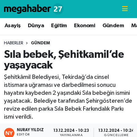
Hava Durumu
Asayiş
Dünya
Eğitim
Ekonomi
Gündem
M
Trafik Durumu
HABERLER
GÜNDEM
Sıla bebek, Şehitkamil’de
Süper Lig Puan Durumu ve Fikstür
yaşayacak
Tüm Manşetler
Şehitkâmil Belediyesi, Tekirdağ’da cinsel
istismara uğraması ve darbedilmesi sonucu
Son Dakika Haberleri
hayatını kaybeden 2 yaşındaki Sıla bebeğin ismini
yaşatacak. Belediye tarafından Şehirgösteren’de
Haber Arşivi
revize edilen parka Sıla Bebek Farkındalık Parkı
ismi verildi.
NURAY YILDIZ
13.12.2024 - 10:23
13.12.2024 - 10:24
EDITÖR
YAYINLANMA
GÜNCELLEME