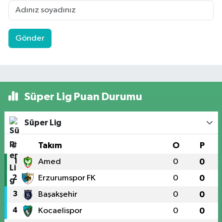
Gönder
Süper Lig Puan Durumu
Süper Lig
#
Takım
O
P
1
Amed
0
0
2
Erzurumspor FK
0
0
3
Başakşehir
0
0
4
Kocaelispor
0
0