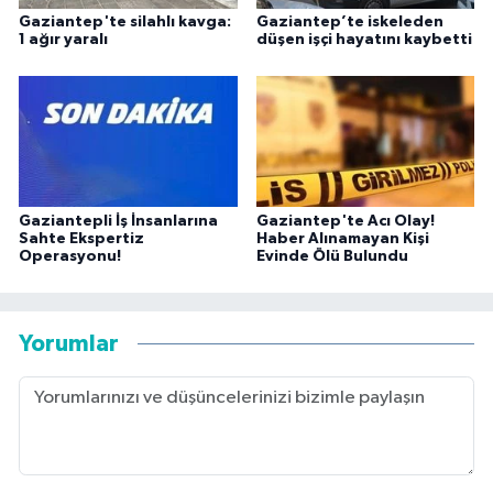
Gaziantep'te silahlı kavga:
Gaziantep’te iskeleden
1 ağır yaralı
düşen işçi hayatını kaybetti
Gaziantepli İş İnsanlarına
Gaziantep'te Acı Olay!
Sahte Ekspertiz
Haber Alınamayan Kişi
Operasyonu!
Evinde Ölü Bulundu
Yorumlar