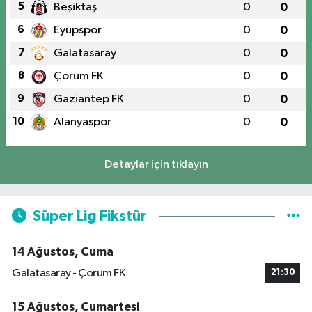
5
Beşiktaş
0
0
6
Eyüpspor
0
0
7
Galatasaray
0
0
8
Çorum FK
0
0
9
Gaziantep FK
0
0
10
Alanyaspor
0
0
Detaylar için tıklayın
Süper Lig Fikstür
14 Ağustos, Cuma
Galatasaray - Çorum FK
21:30
15 Ağustos, Cumartesi