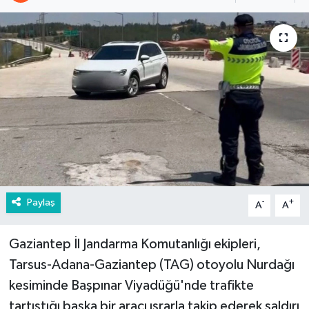
Paylaş
-
+
A
A
Gaziantep İl Jandarma Komutanlığı ekipleri,
Tarsus-Adana-Gaziantep (TAG) otoyolu Nurdağı
kesiminde Başpınar Viyadüğü'nde trafikte
tartıştığı başka bir aracı ısrarla takip ederek saldırı