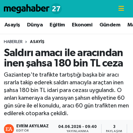
Hava Durumu
Asayiş
Dünya
Eğitim
Ekonomi
Gündem
M
Trafik Durumu
HABERLER
ASAYIŞ
Saldırı amacı ile aracından
Süper Lig Puan Durumu ve Fikstür
inen şahsa 180 bin TL ceza
Tüm Manşetler
Gaziantep'te trafikte tartıştığı başka bir aracı
ısrarla takip ederek saldırı amacıyla araçtan inen
Son Dakika Haberleri
şahsa 180 bin TL idari para cezası uygulandı. O
anları kameraya da yansıyan şahsın ehliyetine 60
Haber Arşivi
gün süre ile el konuldu, aracı 60 gün trafikten men
edilerek otoparka çekildi.
EVRIM AKYILMAZ
04.06.2026 - 09:40
3
EDITÖR
YAYINLANMA
PAYLAŞIM