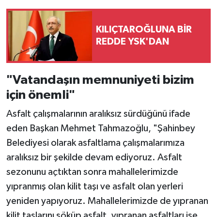
KILIÇTAROĞLUNA BİR
REDDE YSK'DAN
"Vatandaşın memnuniyeti bizim
için önemli"
Asfalt çalışmalarının aralıksız sürdüğünü ifade
eden Başkan Mehmet Tahmazoğlu, "Şahinbey
Belediyesi olarak asfaltlama çalışmalarımıza
aralıksız bir şekilde devam ediyoruz. Asfalt
sezonunu açtıktan sonra mahallelerimizde
yıpranmış olan kilit taşı ve asfalt olan yerleri
yeniden yapıyoruz. Mahallelerimizde de yıpranan
kilit taşlarını söküp asfalt, yıpranan asfaltları ise