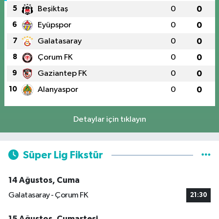
5
Beşiktaş
0
0
6
Eyüpspor
0
0
7
Galatasaray
0
0
8
Çorum FK
0
0
9
Gaziantep FK
0
0
10
Alanyaspor
0
0
Detaylar için tıklayın
Süper Lig Fikstür
14 Ağustos, Cuma
Galatasaray - Çorum FK
21:30
15 Ağustos, Cumartesi