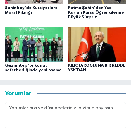
Şahinbey'de Kursiyerlere
Fatma Şahin'den Yaz
Moral Pikniği
Kur'an Kursu Öğrencilerine
Büyük Sürpriz
Gaziantep'te konut
KILIÇTAROĞLUNA BİR REDDE
seferberliğinde yeni aşama
YSK'DAN
Yorumlar