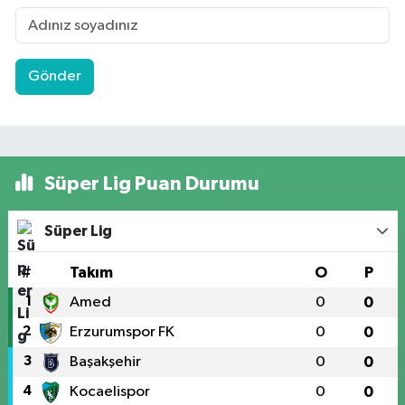
Gönder
Süper Lig Puan Durumu
Süper Lig
#
Takım
O
P
1
Amed
0
0
2
Erzurumspor FK
0
0
3
Başakşehir
0
0
4
Kocaelispor
0
0