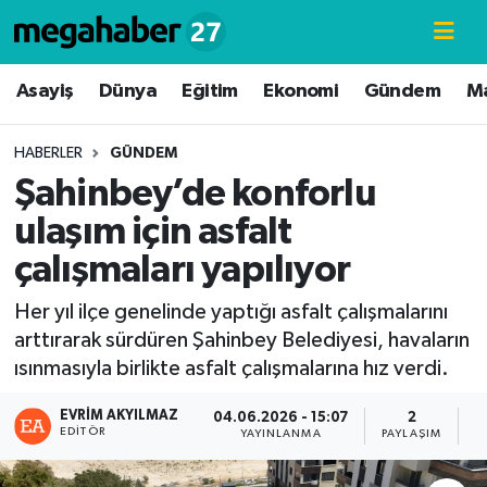
Hava Durumu
Asayiş
Dünya
Eğitim
Ekonomi
Gündem
M
Trafik Durumu
HABERLER
GÜNDEM
Şahinbey’de konforlu
Süper Lig Puan Durumu ve Fikstür
ulaşım için asfalt
Tüm Manşetler
çalışmaları yapılıyor
Son Dakika Haberleri
Her yıl ilçe genelinde yaptığı asfalt çalışmalarını
arttırarak sürdüren Şahinbey Belediyesi, havaların
Haber Arşivi
ısınmasıyla birlikte asfalt çalışmalarına hız verdi.
EVRIM AKYILMAZ
04.06.2026 - 15:07
2
EDITÖR
YAYINLANMA
PAYLAŞIM
G