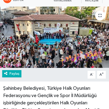
EDITÖR
YAYINLANMA
PAYLAŞIM
G
Paylaş
-
+
A
A
Şahinbey Belediyesi, Türkiye Halk Oyunları
Federasyonu ve Gençlik ve Spor İl Müdürlüğü
işbirliğinde gerçekleştirilen Halk Oyunları