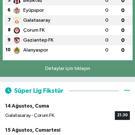
5
Beşiktaş
0
0
6
Eyüpspor
0
0
7
Galatasaray
0
0
8
Çorum FK
0
0
9
Gaziantep FK
0
0
10
Alanyaspor
0
0
Detaylar için tıklayın
Süper Lig Fikstür
14 Ağustos, Cuma
Galatasaray - Çorum FK
21:30
15 Ağustos, Cumartesi