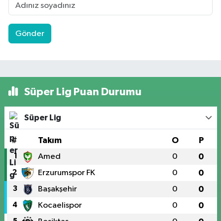
Gönder
Süper Lig Puan Durumu
Süper Lig
#
Takım
O
P
1
Amed
0
0
2
Erzurumspor FK
0
0
3
Başakşehir
0
0
4
Kocaelispor
0
0