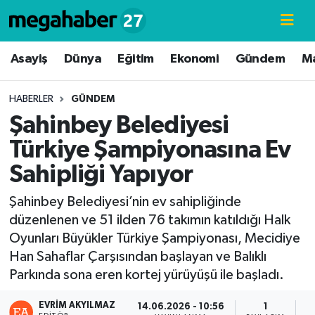
Hava Durumu
Asayiş
Dünya
Eğitim
Ekonomi
Gündem
M
Trafik Durumu
HABERLER
GÜNDEM
Şahinbey Belediyesi
Süper Lig Puan Durumu ve Fikstür
Türkiye Şampiyonasına Ev
Tüm Manşetler
Sahipliği Yapıyor
Son Dakika Haberleri
Şahinbey Belediyesi’nin ev sahipliğinde
düzenlenen ve 51 ilden 76 takımın katıldığı Halk
Haber Arşivi
Oyunları Büyükler Türkiye Şampiyonası, Mecidiye
Han Sahaflar Çarşısından başlayan ve Balıklı
Parkında sona eren kortej yürüyüşü ile başladı.
EVRIM AKYILMAZ
14.06.2026 - 10:56
1