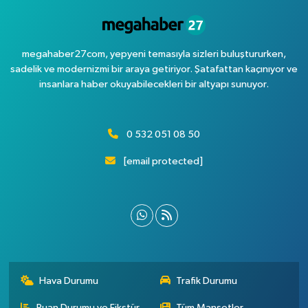
megahaber27com, yepyeni temasıyla sizleri buluştururken,
sadelik ve modernizmi bir araya getiriyor. Şatafattan kaçınıyor ve
insanlara haber okuyabilecekleri bir altyapı sunuyor.
0 532 051 08 50
[email protected]
Hava Durumu
Trafik Durumu
Puan Durumu ve Fikstür
Tüm Manşetler