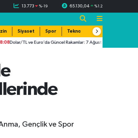
13.773
65.130,04
%
-19
%
1.2
zin
Siyaset
Spor
Teknoloji
Dolar/TL ve Euro’da Güncel Rakamlar: 7 Ağustos 2026 Döviz Fiyatları
de
llerinde
 Anma, Gençlik ve Spor