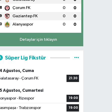
8
Çorum FK
0
0
9
Gaziantep FK
0
0
0
Alanyaspor
0
0
Detaylar için tıklayın
Süper Lig Fikstür
4 Ağustos, Cuma
alatasaray - Çorum FK
21:30
5 Ağustos, Cumartesi
onyaspor - Rizespor
19:00
asımpaşa - Trabzonspor
19:00