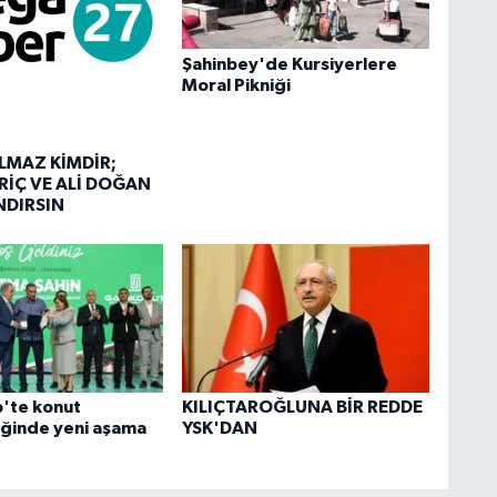
Şahinbey'de Kursiyerlere
Moral Pikniği
LMAZ KİMDİR;
RİÇ VE ALİ DOĞAN
NDIRSIN
'te konut
KILIÇTAROĞLUNA BİR REDDE
iğinde yeni aşama
YSK'DAN