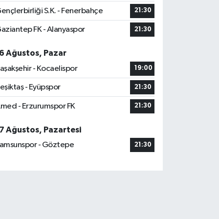
ençlerbirliği S.K. - Fenerbahçe
21:30
aziantep FK - Alanyaspor
21:30
6 Ağustos, Pazar
aşakşehir - Kocaelispor
19:00
eşiktaş - Eyüpspor
21:30
med - Erzurumspor FK
21:30
7 Ağustos, Pazartesi
amsunspor - Göztepe
21:30