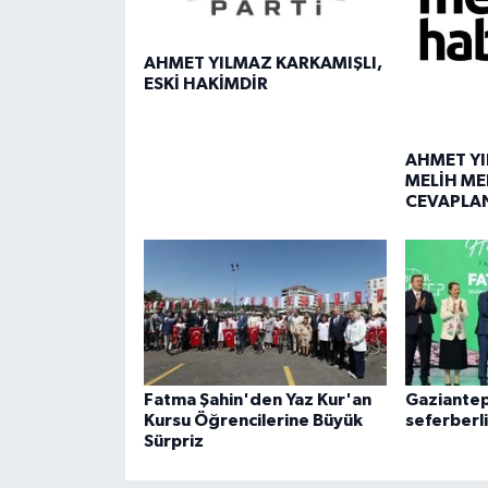
AHMET YILMAZ KARKAMIŞLI,
ESKİ HAKİMDİR
AHMET YI
MELİH ME
CEVAPLA
Fatma Şahin'den Yaz Kur'an
Gaziantep
Kursu Öğrencilerine Büyük
seferberl
Sürpriz