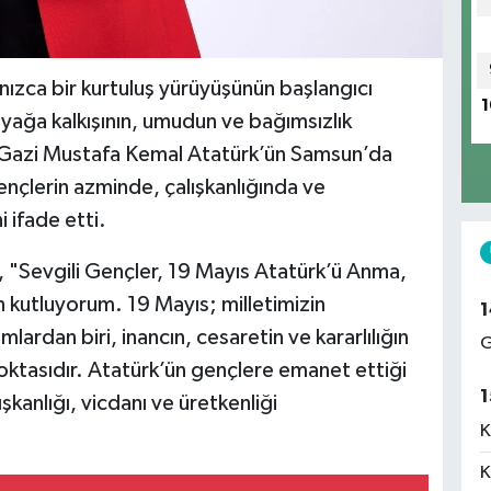
nızca bir kurtuluş yürüyüşünün başlangıcı
1
yağa kalkışının, umudun ve bağımsızlık
. Gazi Mustafa Kemal Atatürk’ün Samsun’da
gençlerin azminde, çalışkanlığında ve
 ifade etti.
 "Sevgili Gençler, 19 Mayıs Atatürk’ü Anma,
 kutluyorum. 19 Mayıs; milletimizin
1
lardan biri, inancın, cesaretin ve kararlılığın
G
oktasıdır. Atatürk’ün gençlere emanet ettiği
1
lışkanlığı, vicdanı ve üretkenliği
K
K