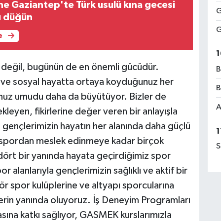
ne Gaziantep'te Türk usulü kına gecesi
G
lı düğün
G
e
1
 değil, bugünün de en önemli gücüdür.
B
a ve sosyal hayatta ortaya koyduğunuz her
B
umuz umudu daha da büyütüyor. Bizler de
A
leyen, fikirlerine değer veren bir anlayışla
gençlerimizin hayatın her alanında daha güçlü
1
a, spordan meslek edinmeye kadar birçok
S
ört bir yanında hayata geçirdiğimiz spor
r alanlarıyla gençlerimizin sağlıklı ve aktif bir
 spor kulüplerine ve altyapı sporcularına
erin yanında oluyoruz. İş Deneyim Programları
masına katkı sağlıyor, GASMEK kurslarımızla