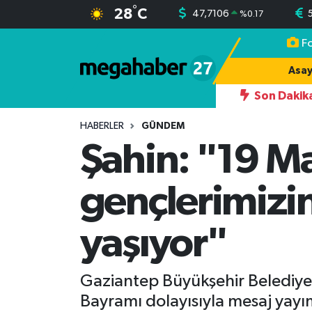
°
28
C
47,7106
%
0.17
F
Hava Durumu
Asay
Trafik Durumu
Son Dakik
T YILMAZ KARKAMIŞLI, ESKİ HAKİMDİR
17:42
AHMET YILMAZ 
Süper Lig Puan Durumu ve Fikstür
HABERLER
GÜNDEM
Şahin: "19 M
Tüm Manşetler
gençlerimizi
Son Dakika Haberleri
yaşıyor"
Haber Arşivi
Gaziantep Büyükşehir Belediye
Bayramı dolayısıyla mesaj yayı