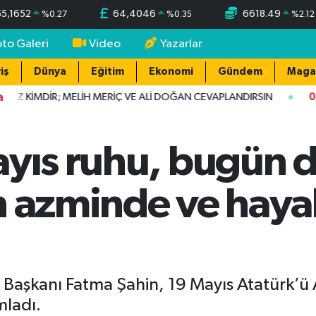
55,1652
64,4046
6618.49
%
0.27
%
0.35
%
2.12
oto Galeri
Video
Yazarlar
iş
Dünya
Eğitim
Ekonomi
Gündem
Maga
a
KİMDİR; MELİH MERİÇ VE ALİ DOĞAN CEVAPLANDIRSIN
08:08
ayıs ruhu, bugün 
n azminde ve haya
 Başkanı Fatma Şahin, 19 Mayıs Atatürk’ü
mladı.