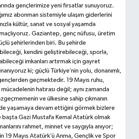
arında gençlerimize yeni fırsatlar sunuyoruz.
ığımız abonman sistemiyle ulaşım giderlerini
mızla kültür, sanat ve sosyal yaşamda
 amaçlıyoruz. Gaziantep, genç nüfusu, üretim
çlü şehirlerinden biri. Bu şehirde
bileceği, kendini geliştirebileceği, sporla,
yabileceği imkanları artırmak için gayret
nıyoruz ki; güçlü Türkiye’nin yolu, donanımlı,
 gençlerden geçmektedir. 19 Mayıs ruhu,
 mücadelenin hatırası değil; aynı zamanda
vazgeçmemenin ve ülkesine sahip çıkmanın
inde yaşamaya devam ettiğini görmek bizlere
le başta Gazi Mustafa Kemal Atatürk olmak
anlarını rahmet, minnet ve saygıyla anıyor;
izin 19 Mayıs Atatürk’ü Anma, Gençlik ve Spor