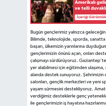
Amerikalı geli
ve telli duvak
İçeriği Görüntül
Bugün gençlerimiz yalnızca geleceğin
Bilimde, teknolojide, sporda, sanatt
başarı, ülkemizin yarınlarına duyduğ
gençlerimizin önünü açan, onları destek
çalışmayı sürdürüyoruz. Gaziantep’te 
yer alabilmesi için eğitimden ulaşım
alanda destek sunuyoruz. Şehrimizin d
salonları, gençlik merkezleri ve yeni spo
yaşam sürmesini destekliyoruz. Amatör
verdiğimiz desteklerle genç yetenekl
ile gençlerimizin iş hayatına hazırlan