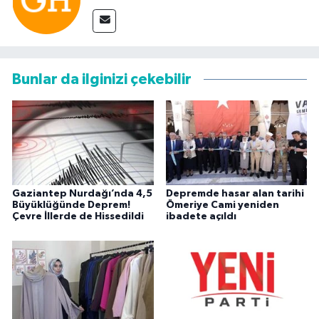
Bunlar da ilginizi çekebilir
Gaziantep Nurdağı’nda 4,5
Depremde hasar alan tarihi
Büyüklüğünde Deprem!
Ömeriye Cami yeniden
Çevre İllerde de Hissedildi
ibadete açıldı