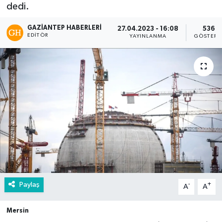
dedi.
GAZIANTEP HABERLERI
27.04.2023 - 16:08
536
EDITÖR
YAYINLANMA
GÖSTERI
Paylaş
-
+
A
A
Mersin