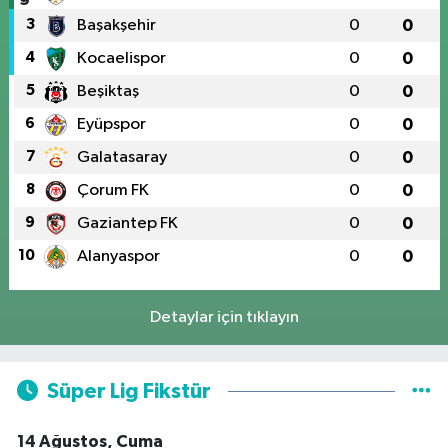
3
Başakşehir
0
0
4
Kocaelispor
0
0
5
Beşiktaş
0
0
6
Eyüpspor
0
0
7
Galatasaray
0
0
8
Çorum FK
0
0
9
Gaziantep FK
0
0
10
Alanyaspor
0
0
Detaylar için tıklayın
Süper Lig Fikstür
14 Ağustos, Cuma