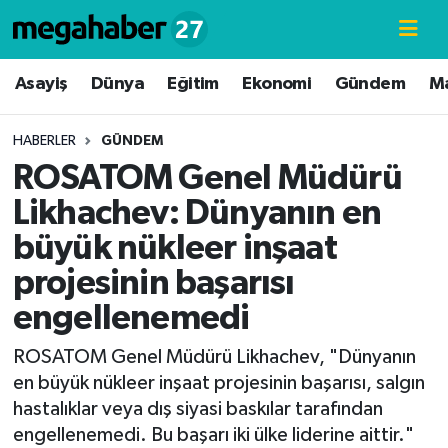
Hava Durumu
Asayiş
Dünya
Eğitim
Ekonomi
Gündem
M
Trafik Durumu
HABERLER
GÜNDEM
ROSATOM Genel Müdürü
Süper Lig Puan Durumu ve Fikstür
Likhachev: Dünyanın en
Tüm Manşetler
büyük nükleer inşaat
projesinin başarısı
Son Dakika Haberleri
engellenemedi
Haber Arşivi
ROSATOM Genel Müdürü Likhachev, "Dünyanın
en büyük nükleer inşaat projesinin başarısı, salgın
hastalıklar veya dış siyasi baskılar tarafından
engellenemedi. Bu başarı iki ülke liderine aittir."