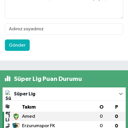
Gönder
Süper Lig Puan Durumu
Süper Lig
#
Takım
O
P
1
Amed
0
0
2
Erzurumspor FK
0
0