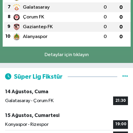
7
Galatasaray
0
0
8
Çorum FK
0
0
9
Gaziantep FK
0
0
10
Alanyaspor
0
0
Detaylar için tıklayın
Süper Lig Fikstür
14 Ağustos, Cuma
Galatasaray - Çorum FK
21:30
15 Ağustos, Cumartesi
Konyaspor - Rizespor
19:00