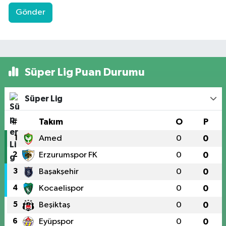
Gönder
Süper Lig Puan Durumu
Süper Lig
#
Takım
O
P
1
Amed
0
0
2
Erzurumspor FK
0
0
3
Başakşehir
0
0
4
Kocaelispor
0
0
5
Beşiktaş
0
0
6
Eyüpspor
0
0