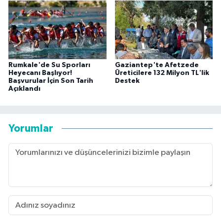
Rumkale'de Su Sporları
Gaziantep'te Afetzede
Heyecanı Başlıyor!
Üreticilere 132 Milyon TL'lik
Başvurular İçin Son Tarih
Destek
Açıklandı
Yorumlar