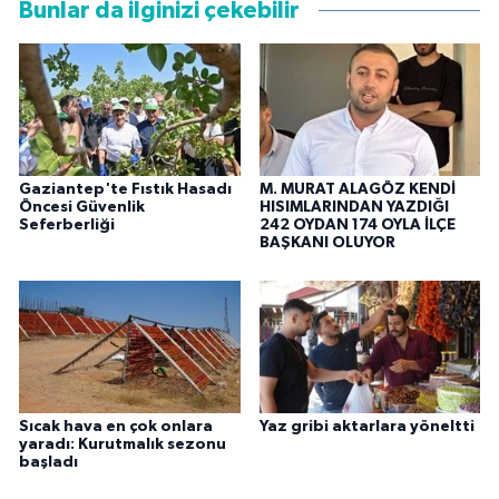
Bunlar da ilginizi çekebilir
Gaziantep'te Fıstık Hasadı
M. MURAT ALAGÖZ KENDİ
Öncesi Güvenlik
HISIMLARINDAN YAZDIĞI
Seferberliği
242 OYDAN 174 OYLA İLÇE
BAŞKANI OLUYOR
Sıcak hava en çok onlara
Yaz gribi aktarlara yöneltti
yaradı: Kurutmalık sezonu
başladı