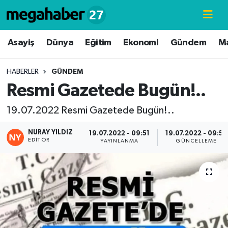
Hava Durumu
Asayiş
Dünya
Eğitim
Ekonomi
Gündem
M
Trafik Durumu
HABERLER
GÜNDEM
Resmi Gazetede Bugün!..
Süper Lig Puan Durumu ve Fikstür
19.07.2022 Resmi Gazetede Bugün!..
Tüm Manşetler
NURAY YILDIZ
19.07.2022 - 09:51
19.07.2022 - 09:53
EDITÖR
Son Dakika Haberleri
YAYINLANMA
GÜNCELLEME
Haber Arşivi